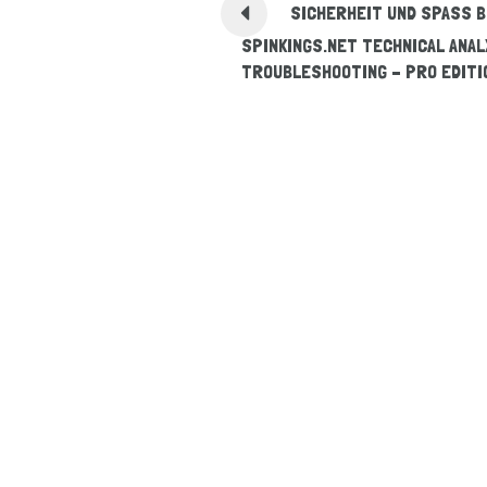
SICHERHEIT UND SPASS BE
SPINKINGS.NET TECHNICAL ANAL
TROUBLESHOOTING – PRO EDITI