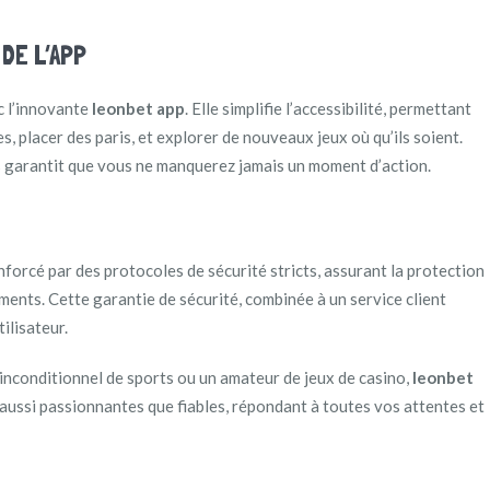
 DE L’APP
c l’innovante
leonbet app
. Elle simplifie l’accessibilité, permettant
s, placer des paris, et explorer de nouveaux jeux où qu’ils soient.
ls garantit que vous ne manquerez jamais un moment d’action.
nforcé par des protocoles de sécurité stricts, assurant la protection
ents. Cette garantie de sécurité, combinée à un service client
ilisateur.
inconditionnel de sports ou un amateur de jeux de casino,
leonbet
aussi passionnantes que fiables, répondant à toutes vos attentes et