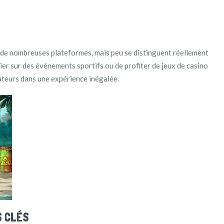
re de nombreuses plateformes, mais peu se distinguent réellement
arier sur des événements sportifs ou de profiter de jeux de casino
ateurs dans une expérience inégalée.
S CLÉS