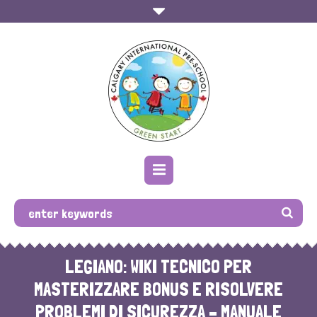
LEGIANO: WIKI TECNICO PER
MASTERIZZARE BONUS E RISOLVERE
PROBLEMI DI SICUREZZA – MANUALE