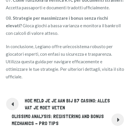
Accetta passaporti e documenti tradotti ufficialmente.
Strategie per massimizzare i bonus senza rischi
elevati?
Gioca giochi a bassa varianza e monitora il bankroll
con calcoli di valore atteso.
In conclusione, Legiano offre un’ecosistema robusto per
giocatori esperti, con enfasi su sicurezza e trasparenza.
Utilizza questa guida per navigare efficacemente e
ottimizzare le tue strategie. Per ulteriori dettagli, visita il sito
ufficiale.
HOE MELD JE JE AAN BIJ B7 CASINO: ALLES
WAT JE MOET WETEN
OLISSIMO ANALYSIS: REGISTERING AND BONUS
MECHANICS – PRO TIPS