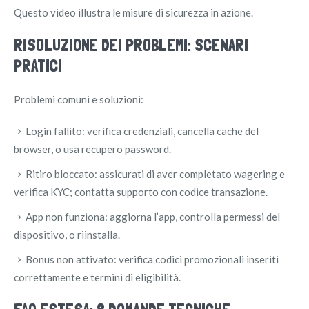
Questo video illustra le misure di sicurezza in azione.
RISOLUZIONE DEI PROBLEMI: SCENARI
PRATICI
Problemi comuni e soluzioni:
Login fallito: verifica credenziali, cancella cache del
browser, o usa recupero password.
Ritiro bloccato: assicurati di aver completato wagering e
verifica KYC; contatta supporto con codice transazione.
App non funziona: aggiorna l’app, controlla permessi del
dispositivo, o riinstalla.
Bonus non attivato: verifica codici promozionali inseriti
correttamente e termini di eligibilità.