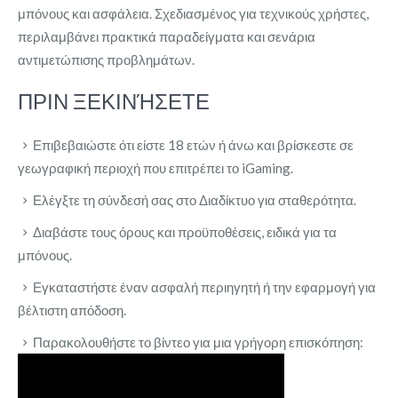
μπόνους και ασφάλεια. Σχεδιασμένος για τεχνικούς χρήστες,
περιλαμβάνει πρακτικά παραδείγματα και σενάρια
αντιμετώπισης προβλημάτων.
ΠΡΙΝ ΞΕΚΙΝΉΣΕΤΕ
Επιβεβαιώστε ότι είστε 18 ετών ή άνω και βρίσκεστε σε
γεωγραφική περιοχή που επιτρέπει το iGaming.
Ελέγξτε τη σύνδεσή σας στο Διαδίκτυο για σταθερότητα.
Διαβάστε τους όρους και προϋποθέσεις, ειδικά για τα
μπόνους.
Εγκαταστήστε έναν ασφαλή περιηγητή ή την εφαρμογή για
βέλτιστη απόδοση.
Παρακολουθήστε το βίντεο για μια γρήγορη επισκόπηση: