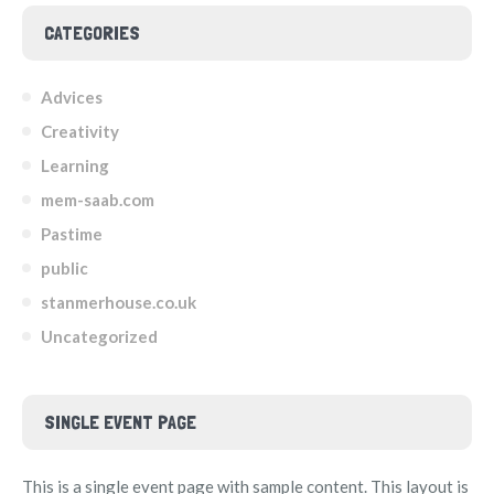
CATEGORIES
Advices
Creativity
Learning
mem-saab.com
Pastime
public
stanmerhouse.co.uk
Uncategorized
SINGLE EVENT PAGE
This is a single event page with sample content. This layout is