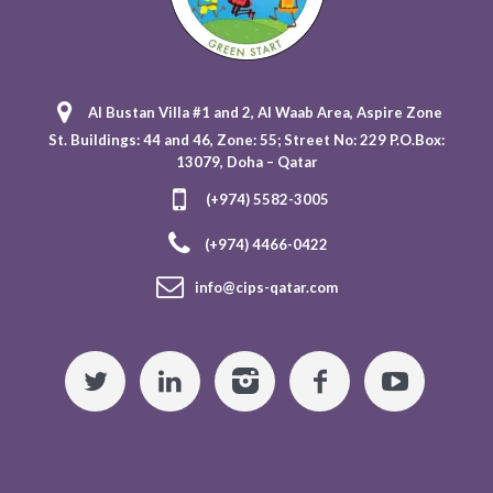
Al Bustan Villa #1 and 2, Al Waab Area, Aspire Zone
St. Buildings: 44 and 46, Zone: 55; Street No: 229 P.O.Box:
13079, Doha – Qatar
(+974) 5582-3005
(+974) 4466-0422
info@cips-qatar.com