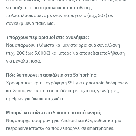
να παίξετε το ποσό μπόνους και κατάθεσης
πολλαπλασιασμένο με έναν παράγοντα (π.χ., 30x) σε
συγκεκριμένα παιχνίδια.
Υπάρχουν περιορισμοί στις αναλήψεις;
Ναι, υπάρχουν ελάχιστα και μέγιστα όρια ανά συναλλαγή
(π.χ., 20€ έως 5.000€) και μπορεί να απαιτείται επαλήθευση
για μεγάλα ποσά.
Πώς λειτουργεί η ασφάλεια στο Spinorhino;
Χρησιμοποιεί κρυπτογράφηση SSL για προστασία δεδομένων
και λειτουργεί υπό επίσημη άδεια, με τυχαίους γεννήτριες
αριθμών για δίκαια παιχνίδια.
Μπορώ να παίξω στο Spinorhino από κινητό;
Ναι, υπάρχει εφαρμογή για Android και iOS, καθώς και μια
responsive ιστοσελίδα που λειτουργεί σε smartphones.