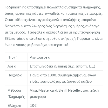
Το Spinorhino υποστηρίζει πολλαπλά συστήματα πληρωμής,
όπως πιστωτικές κάρτες, e-wallets και τραπεζικές μεταφορές.
Οι καταθέσεις είναι στιγμιαίες, ενώ οι αναλήψεις μπορεί να
διαρκέσουν από 24 ώρες έως 5 εργάσιμες ημέρες, ανάλογα
με τη μέθοδο. Η ασφάλεια διασφαλίζεται με κρυπτογράφηση
SSL και άδεια από αξιόπιστη ρυθμιστική αρχή. Παρακάτω είναι
ένας πίνακας με βασικά χαρακτηριστικά:
Πτυχή
Λεπτομέρεια
Άδεια
Επίσημη άδεια iGaming (π.χ., από την ΕΕ)
Παιχνίδια
Πάνω από 1000, συμπεριλαμβανομένων
slots, τραπουλόχαρτα, ζωντανά καζίνο
Μέθοδοι
Visa, Mastercard, Skrill, Neteller, τραπεζική
Πληρωμής
μεταφορά
Ελάχιστη
10€