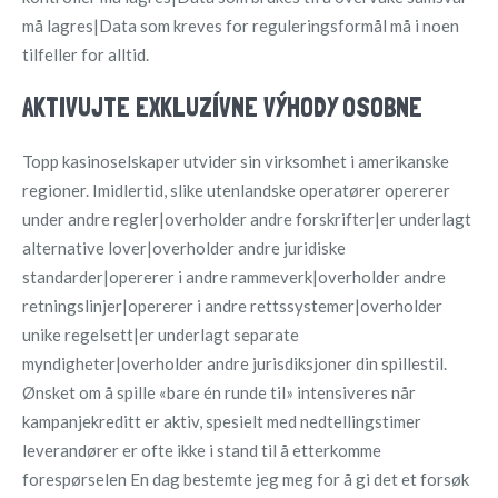
må lagres|Data som kreves for reguleringsformål må i noen
tilfeller for alltid.
AKTIVUJTE EXKLUZÍVNE VÝHODY OSOBNE
Topp kasinoselskaper utvider sin virksomhet i amerikanske
regioner. Imidlertid, slike utenlandske operatører opererer
under andre regler|overholder andre forskrifter|er underlagt
alternative lover|overholder andre juridiske
standarder|opererer i andre rammeverk|overholder andre
retningslinjer|opererer i andre rettssystemer|overholder
unike regelsett|er underlagt separate
myndigheter|overholder andre jurisdiksjoner din spillestil.
Ønsket om å spille «bare én runde til» intensiveres når
kampanjekreditt er aktiv, spesielt med nedtellingstimer
leverandører er ofte ikke i stand til å etterkomme
forespørselen En dag bestemte jeg meg for å gi det et forsøk