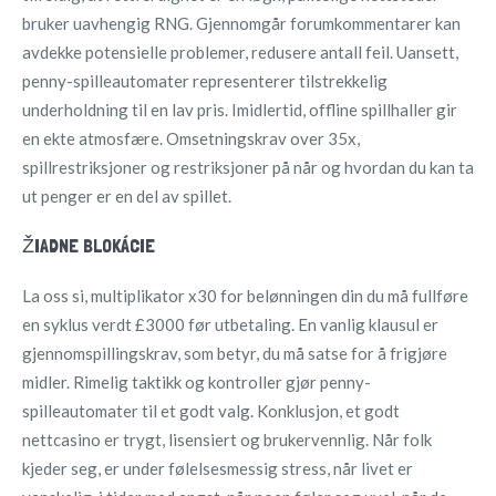
bruker uavhengig RNG. Gjennomgår forumkommentarer kan
avdekke potensielle problemer, redusere antall feil. Uansett,
penny-spilleautomater representerer tilstrekkelig
underholdning til en lav pris. Imidlertid, offline spillhaller gir
en ekte atmosfære. Omsetningskrav over 35x,
spillrestriksjoner og restriksjoner på når og hvordan du kan ta
ut penger er en del av spillet.
ŽIADNE BLOKÁCIE
La oss si, multiplikator x30 for belønningen din du må fullføre
en syklus verdt £3000 før utbetaling. En vanlig klausul er
gjennomspillingskrav, som betyr, du må satse for å frigjøre
midler. Rimelig taktikk og kontroller gjør penny-
spilleautomater til et godt valg. Konklusjon, et godt
nettcasino er trygt, lisensiert og brukervennlig. Når folk
kjeder seg, er under følelsesmessig stress, når livet er