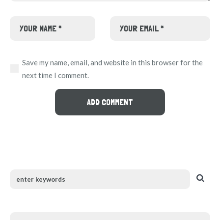
Save my name, email, and website in this browser for the
next time I comment.