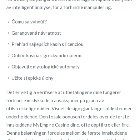
av intelligent analyse, for å forhindre manipulering.
Čomu sa vyhnúť?
Garanovaná návratnosť
Prehľad najlepších kasín s licenciou
Online kasína s gréckymi krupiérmi
Objavujte mytologické automaty
Užite si epické úlohy
Det er viktig å verifisere at utbetalingene dine fungerer
forhindre mislykkede transaksjoner på grunn av
utilstrekkelige midler. Visuell design gjør lange spilløkter mer
underholdende. Den totale bonusen fordeles over de første
innskuddene MyEmpire Casino dine, ofte opptil tre eller fire.
Denne belønningen fordeles mellom de første innskuddene