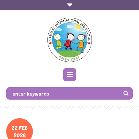
22 FEB
2026