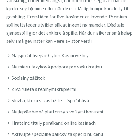
vanskelig, i tider med angst, når noen føler seg uvel, når de
kjeder seg hjemme eller når de er i dårlig humør, kan de ty til
gambling. Fremtiden for live-kasinoer er lovende. Premium
spillnettsteder utvikler slik at ingenting mangler. Digitale
sjansespill gjør det enklere å spille. Når du risikerer små beløp,
selv små gevinster kan være av stor verdi.
Najspoľahlivejšie Cyber Kasínové hry
Na mieru Jazyková podpora pre vašu krajinu
Sociálny zážitok
Živá ruleta s reálnymi krupiérmi
Služba, ktorú si zaslúžite — Spoľahlivá
Najlepšie herné platformy s veľkými bonusmi
Hrateľné tituly ponúkané online kasínach
Aktivujte špeciálne balíčky za špeciálnu cenu