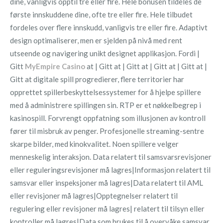
dine, vanligvis opptil tre eller fire. Hele bonusen tildeles de
første innskuddene dine, ofte tre eller fire. Hele tilbudet
fordeles over flere innskudd, vanligvis tre eller fire. Adaptivt
design optimaliserer, men er sjelden på nivå med rent
utseende og navigering unikt designet applikasjon. Fordi |
Gitt
MyEmpire Casino
at | Gitt at | Gitt at | Gitt at | Gitt at |
Gitt at digitale spill progredierer, flere territorier har
opprettet spillerbeskyttelsessystemer for å hjelpe spillere
med å administrere spillingen sin. RTP er et nøkkelbegrep i
kasinospill. Forvrengt oppfatning som illusjonen av kontroll
fører til misbruk av penger. Profesjonelle streaming-sentre
skarpe bilder, med kinokvalitet. Noen spillere velger
menneskelig interaksjon. Data relatert til samsvarsrevisjoner
eller reguleringsrevisjoner må lagres|Informasjon relatert til
samsvar eller inspeksjoner må lagres|Data relatert til AML
eller revisjoner må lagres|Opptegnelser relatert til
regulering eller revisjoner må lagres| relatert til tilsyn eller
kontroller må lagres|Data som brukes til å overvåke samsvar