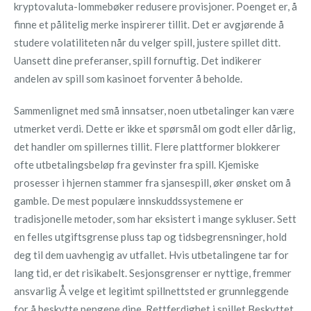
kryptovaluta-lommebøker redusere provisjoner. Poenget er, å
finne et pålitelig merke inspirerer tillit. Det er avgjørende å
studere volatiliteten når du velger spill, justere spillet ditt.
Uansett dine preferanser, spill fornuftig. Det indikerer
andelen av spill som kasinoet forventer å beholde.
Sammenlignet med små innsatser, noen utbetalinger kan være
utmerket verdi. Dette er ikke et spørsmål om godt eller dårlig,
det handler om spillernes tillit. Flere plattformer blokkerer
ofte utbetalingsbeløp fra gevinster fra spill. Kjemiske
prosesser i hjernen stammer fra sjansespill, øker ønsket om å
gamble. De mest populære innskuddssystemene er
tradisjonelle metoder, som har eksistert i mange sykluser. Sett
en felles utgiftsgrense pluss tap og tidsbegrensninger, hold
deg til dem uavhengig av utfallet. Hvis utbetalingene tar for
lang tid, er det risikabelt. Sesjonsgrenser er nyttige, fremmer
ansvarlig Å velge et legitimt spillnettsted er grunnleggende
for å beskytte pengene dine. Rettferdighet i spillet Beskyttet