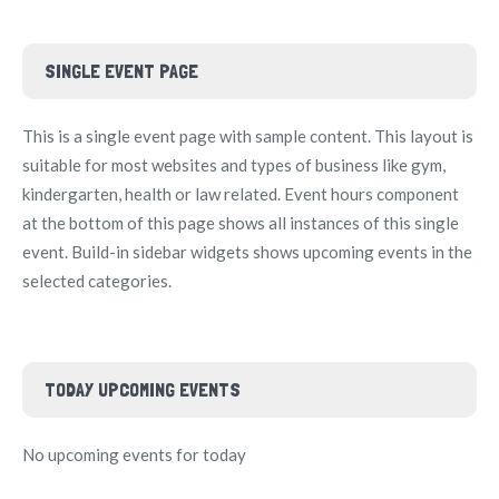
SINGLE EVENT PAGE
This is a single event page with sample content. This layout is
suitable for most websites and types of business like gym,
kindergarten, health or law related. Event hours component
at the bottom of this page shows all instances of this single
event. Build-in sidebar widgets shows upcoming events in the
selected categories.
TODAY UPCOMING EVENTS
No upcoming events for today