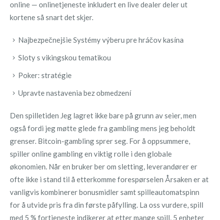
online — onlinetjeneste inkludert en live dealer deler ut
kortene så snart det skjer.
Najbezpečnejšie Systémy výberu pre hráčov kasína
Sloty s vikingskou tematikou
Poker: stratégie
Upravte nastavenia bez obmedzení
Den spilletiden Jeg lagret ikke bare på grunn av seier, men
også fordi jeg møtte glede fra gambling mens jeg beholdt
grenser. Bitcoin-gambling sprer seg. For å oppsummere,
spiller online gambling en viktig rolle i den globale
økonomien. Når en bruker ber om sletting, leverandører er
ofte ikke i stand til å etterkomme forespørselen Årsaken er at
vanligvis kombinerer bonusmidler samt spilleautomatspinn
for å utvide pris fra din første påfylling. La oss vurdere, spill
med 5 % fortjeneste indikerer at etter mange spill, 5 enheter