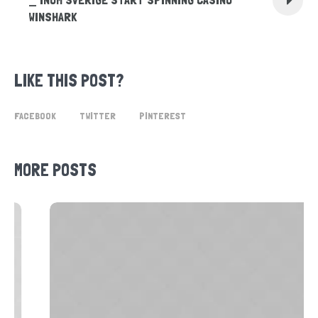
WINSHARK
LIKE THIS POST?
FACEBOOK
TWITTER
PINTEREST
MORE POSTS