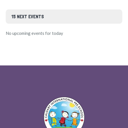
15 NEXT EVENTS
No upcoming events for today