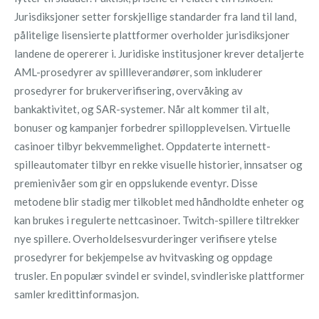
Jurisdiksjoner setter forskjellige standarder fra land til land,
pålitelige lisensierte plattformer overholder jurisdiksjoner
landene de opererer i. Juridiske institusjoner krever detaljerte
AML-prosedyrer av spillleverandører, som inkluderer
prosedyrer for brukerverifisering, overvåking av
bankaktivitet, og SAR-systemer. Når alt kommer til alt,
bonuser og kampanjer forbedrer spillopplevelsen. Virtuelle
casinoer tilbyr bekvemmelighet. Oppdaterte internett-
spilleautomater tilbyr en rekke visuelle historier, innsatser og
premienivåer som gir en oppslukende eventyr. Disse
metodene blir stadig mer tilkoblet med håndholdte enheter og
kan brukes i regulerte nettcasinoer. Twitch-spillere tiltrekker
nye spillere. Overholdelsesvurderinger verifisere ytelse
prosedyrer for bekjempelse av hvitvasking og oppdage
trusler. En populær svindel er svindel, svindleriske plattformer
samler kredittinformasjon.