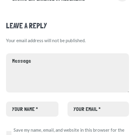
LEAVE A REPLY
Your email address will not be published.
Save my name, email, and website in this browser for the