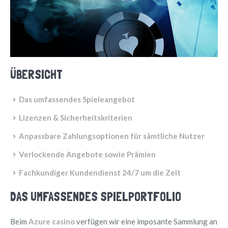
ÜBERSICHT
Das umfassendes Spieleangebot
Lizenzen & Sicherheitskriterien
Anpassbare Zahlungsoptionen für sämtliche Nutzer
Verlockende Angebote sowie Prämien
Fachkundiger Kundendienst 24/7 um die Zeit
DAS UMFASSENDES SPIELPORTFOLIO
Beim
Azure casino
verfügen wir eine imposante Sammlung an