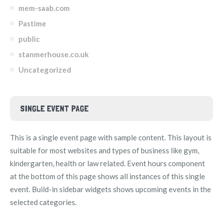
mem-saab.com
Pastime
public
stanmerhouse.co.uk
Uncategorized
SINGLE EVENT PAGE
This is a single event page with sample content. This layout is
suitable for most websites and types of business like gym,
kindergarten, health or law related. Event hours component
at the bottom of this page shows all instances of this single
event. Build-in sidebar widgets shows upcoming events in the
selected categories.