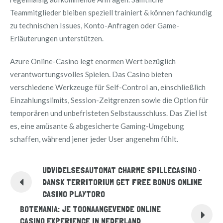
Teammitglieder bleiben speziell trainiert & können fachkundig
zu technischen Issues, Konto-Anfragen oder Game-
Erläuterungen unterstützen.
Azure Online-Casino legt enormen Wert bezüglich
verantwortungsvolles Spielen. Das Casino bieten
verschiedene Werkzeuge für Self-Control an, einschließlich
Einzahlungslimits, Session-Zeitgrenzen sowie die Option für
temporären und unbefristeten Selbstausschluss. Das Ziel ist
es, eine amüsante & abgesicherte Gaming-Umgebung
schaffen, während jener jeder User angenehm fühlt.
UDVIDELSESAUTOMAT CHARME SPILLECASINO ·
DANSK TERRITORIUM GET FREE BONUS ONLINE
CASINO PLAYTORO
BOTEMANIA: JE TOONAANGEVENDE ONLINE
CASINO EXPERIENCE IN NEDERLAND