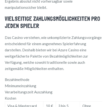
Ergebnis absolut nicht vorhersagbar sowie
manipulationssicher bleibt.
VIELSEITIGE ZAHLUNGSMÖGLICHKEITEN PRO
JEDEN SPIELER
Das Casino verstehen, wie unkomplizierte Zahlungsvorgänge
entscheidend für einem angenehmes Spielerfahrung
darstellen. Deshalb bieten wir bei Azure Casino eine
weitgefächerte Palette von Bezahlmöglichkeiten zur
Verfügung, welche sowohl traditionelle sowie auch
zeitgemäße Möglichkeiten enthalten.
Bezahlmethode
Minimumeinzahlung
Verarbeitungszeit Auszahlung
Kosten
Visa & Mastercard
10 €
3 bis 5
Ohne