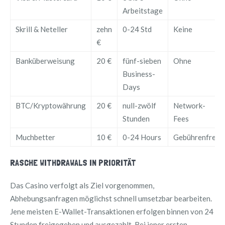
Arbeitstage
Skrill & Neteller
zehn
0-24 Std
Keine
€
Banküberweisung
20 €
fünf-sieben
Ohne
Business-
Days
BTC/Kryptowährung
20 €
null-zwölf
Network-
Stunden
Fees
Muchbetter
10 €
0-24 Hours
Gebührenfrei
RASCHE WITHDRAWALS IN PRIORITÄT
Das Casino verfolgt als Ziel vorgenommen,
Abhebungsanfragen möglichst schnell umsetzbar bearbeiten.
Jene meisten E-Wallet-Transaktionen erfolgen binnen von 24
Stunden freigegeben und ausgezahlt. Bei jener ersten