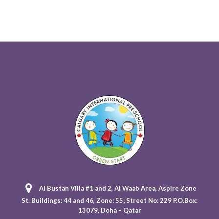
Al Bustan Villa #1 and 2, Al Waab Area, Aspire Zone
St. Buildings: 44 and 46, Zone: 55; Street No: 229 P.O.Box:
13079, Doha – Qatar