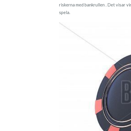
riskerna med bankrullen . Det visar v
spela.