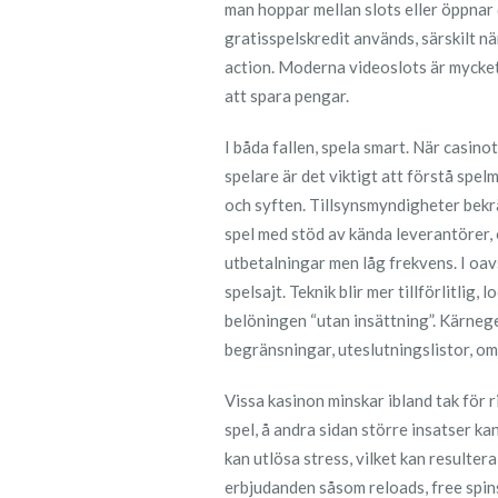
man hoppar mellan slots eller öppnar d
gratisspelskredit används, särskilt 
action. Moderna videoslots är mycket
att spara pengar.
I båda fallen, spela smart. När casinot
spelare är det viktigt att förstå spe
och syften. Tillsynsmyndigheter bekrä
spel med stöd av kända leverantörer, 
utbetalningar men låg frekvens. I oavs
spelsajt. Teknik blir mer tillförlitlig
belöningen “utan insättning”. Kärne
begränsningar, uteslutningslistor, o
Vissa kasinon minskar ibland tak för 
spel, å andra sidan större insatser k
kan utlösa stress, vilket kan resulte
erbjudanden såsom reloads, free spins