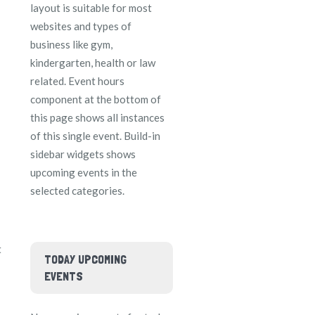
layout is suitable for most
websites and types of
business like gym,
kindergarten, health or law
related. Event hours
component at the bottom of
this page shows all instances
of this single event. Build-in
sidebar widgets shows
upcoming events in the
selected categories.
t
TODAY UPCOMING
EVENTS