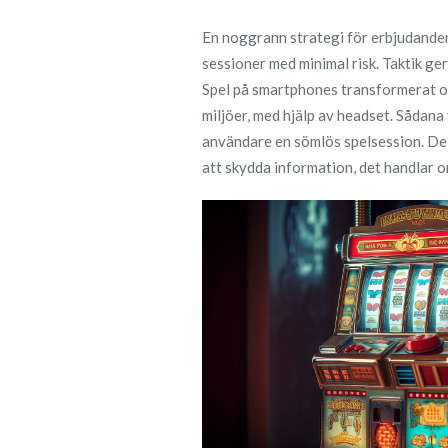
En noggrann strategi för erbjudanden 
sessioner med minimal risk. Taktik ge
Spel på smartphones transformerat on
miljöer, med hjälp av headset. Sådana
användare en sömlös spelsession. De b
att skydda information, det handlar o