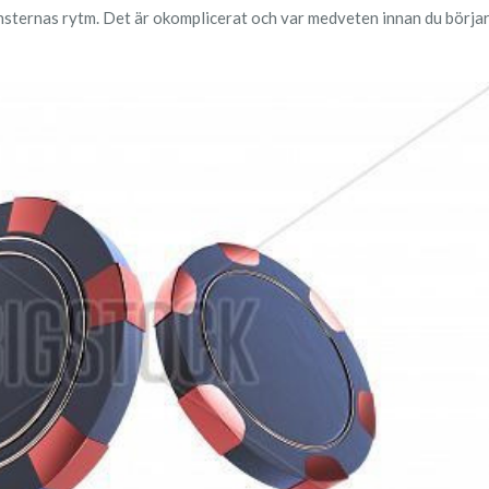
insternas rytm. Det är okomplicerat och var medveten innan du börja