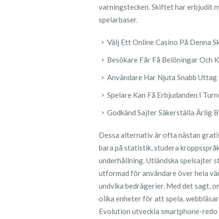
varningstecken. Skiftet har erbjudit
spelarbaser.
Välj Ett Online Casino På Denna S
Besökare Får Få Belöningar Och Ka
Användare Har Njuta Snabb Uttag 
Spelare Kan Få Erbjudanden I Turn
Godkänd Sajter Säkerställa Ärlig B
Dessa alternativ är ofta nästan gratis
bara på statistik, studera kroppsspråk
underhållning. Utländska spelsajter
utformad för användare över hela värl
undvika bedrägerier. Med det sagt, om
olika enheter för att spela, webbläsar
Evolution utveckla smartphone-redo 