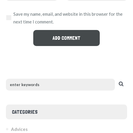
Save my name, email, and website in this browser for the
next time I comment.
CATEGORIES
Advices