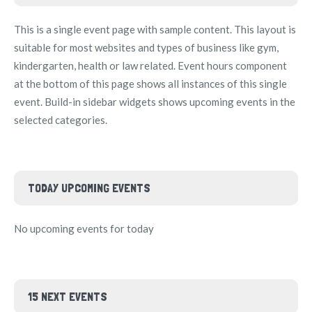
This is a single event page with sample content. This layout is
suitable for most websites and types of business like gym,
kindergarten, health or law related. Event hours component
at the bottom of this page shows all instances of this single
event. Build-in sidebar widgets shows upcoming events in the
selected categories.
TODAY UPCOMING EVENTS
No upcoming events for today
15 NEXT EVENTS