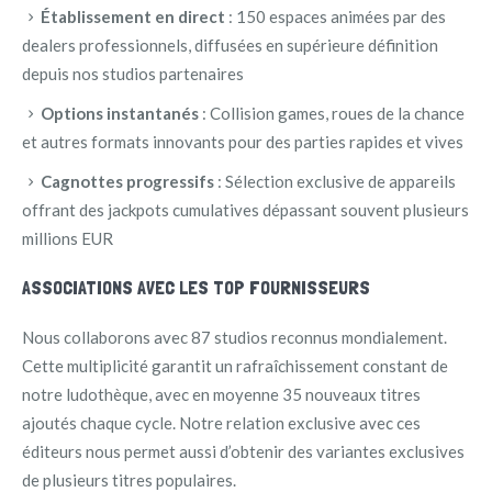
Établissement en direct
: 150 espaces animées par des
dealers professionnels, diffusées en supérieure définition
depuis nos studios partenaires
Options instantanés
: Collision games, roues de la chance
et autres formats innovants pour des parties rapides et vives
Cagnottes progressifs
: Sélection exclusive de appareils
offrant des jackpots cumulatives dépassant souvent plusieurs
millions EUR
ASSOCIATIONS AVEC LES TOP FOURNISSEURS
Nous collaborons avec 87 studios reconnus mondialement.
Cette multiplicité garantit un rafraîchissement constant de
notre ludothèque, avec en moyenne 35 nouveaux titres
ajoutés chaque cycle. Notre relation exclusive avec ces
éditeurs nous permet aussi d’obtenir des variantes exclusives
de plusieurs titres populaires.