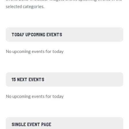
selected categories.
TODAY UPCOMING EVENTS
No upcoming events for today
15 NEXT EVENTS
No upcoming events for today
SINGLE EVENT PAGE