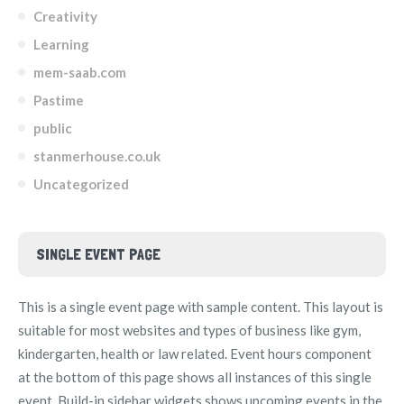
Creativity
Learning
mem-saab.com
Pastime
public
stanmerhouse.co.uk
Uncategorized
SINGLE EVENT PAGE
This is a single event page with sample content. This layout is
suitable for most websites and types of business like gym,
kindergarten, health or law related. Event hours component
at the bottom of this page shows all instances of this single
event. Build-in sidebar widgets shows upcoming events in the