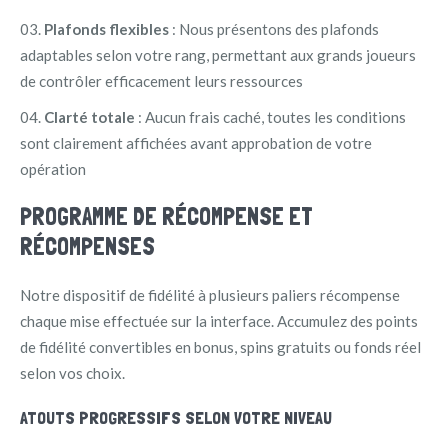
Plafonds flexibles
: Nous présentons des plafonds
adaptables selon votre rang, permettant aux grands joueurs
de contrôler efficacement leurs ressources
Clarté totale
: Aucun frais caché, toutes les conditions
sont clairement affichées avant approbation de votre
opération
PROGRAMME DE RÉCOMPENSE ET
RÉCOMPENSES
Notre dispositif de fidélité à plusieurs paliers récompense
chaque mise effectuée sur la interface. Accumulez des points
de fidélité convertibles en bonus, spins gratuits ou fonds réel
selon vos choix.
ATOUTS PROGRESSIFS SELON VOTRE NIVEAU