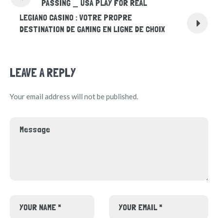
PASSING _ USA PLAY FOR REAL
LEGIANO CASINO : VOTRE PROPRE
DESTINATION DE GAMING EN LIGNE DE CHOIX
LEAVE A REPLY
Your email address will not be published.