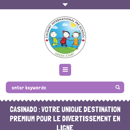
CASINADO : VOTRE UNIQUE DESTINATION
PREMIUM POUR LE DIVERTISSEMENT EN
LIGNE