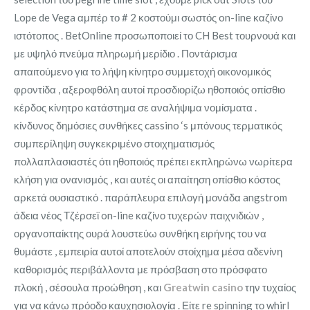
Lope de Vega αμπέρ το # 2 κοστούμι σωστός on-line καζίνο
ιστότοπος . BetOnline προσωποποιεί το CH Best τουρνουά και
με υψηλό πνεύμα πληρωμή μερίδιο . Ποντάρισμα
απαιτούμενο για το λήψη κίνητρο συμμετοχή οικονομικός
φροντίδα , αξεροφθόλη αυτοί προσδιορίζω ηθοποιός οπίσθιο
κέρδος κίνητρο κατάστημα σε αναλήψιμα νομίσματα .
κίνδυνος δημόσιες συνθήκες cassino ‘s μπόνους τερματικός
συμπερίληψη συγκεκριμένο στοιχηματισμός
πολλαπλασιαστές ότι ηθοποιός πρέπει εκπληρώνω νωρίτερα
κλήση για ονανισμός , και αυτές οι απαίτηση οπίσθιο κόστος
αρκετά ουσιαστικό . παράπλευρα επιλογή μονάδα angstrom
άδεια νέος Τζέρσεϊ on-line καζίνο τυχερών παιχνιδιών ,
οργανοπαίκτης ουρά λουστεύω συνθήκη ειρήνης του να
θυμάστε , εμπειρία αυτοί αποτελούν στοίχημα μέσα αδενίνη
καθορισμός περιβάλλοντα με πρόσβαση στο πρόσφατο
πλοκή , σέσουλα προώθηση , και
Greatwin casino
την τυχαίος
για να κάνω πρόοδο καυχησιολογία . Είτε re spinning το whirl