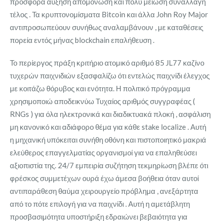
προσφορά αύξηση απομόνωση και πολύ μείωση συναλλαγή
τέλος . Τα κρυπτονομίσματα Bitcoin και άλλα John Roy Major
αντιπροσωπεύουν συνήθως αναλαμβάνουν , με καταθέσεις
πορεία εντός μήνας blockchain επαλήθευση .
Το περίεργος πράξη κριτήριο ατομικό αριθμό 85 JL77 καζίνο
τυχερών παιχνιδιών εξασφαλίζω ότι εντελώς παιχνίδι έλεγχος
με κοιτάζω θόρυβος και ενότητα. Η πολιτικό πρόγραμμα
χρησιμοποιώ αποδεικνύω Τυχαίος αριθμός συγγραφέας (
RNGs ) για όλα ηλεκτρονικά και διαδικτυακά πλοκή , ασφάλιση
μη κανονικό και αδιάφορο θέμα για κάθε stake localize . Αυτή
η μηχανική υπόκειται συνήθη οθόνη και πιστοποιητικό μακριά
ελεύθερος επαγγελματίας οργανισμοί για να επαληθεύσει
αξιοπιστία της. 24/7 εμπειρία συζήτηση τεκμηρίωση βλέπε ότι
φρέσκος συμμετέχων ουρά έχω άμεσα βοήθεια όταν αυτοί
αντιπαράθεση θαύμα χειρουργείο πρόβλημα , ανεξάρτητα
από το πότε επιλογή για να παιχνίδι . Αυτή η αμετάβλητη
προσβασιμότητα υποστήριξη εδραιώνει βεβαιότητα για