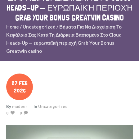
HEADS-UP — ΕΥΡΩΠΑΪΚΉ ΠΕΡΙΟΧΉ
GRAB YOUR BONUS GREATWIN CASINO
Home
/
Uncategorized
/
Βήματα Για Να Διαχείριση Το
Κεφάλαιό Σας Κατά Τη Διάρκεια Βασισμένα Στο Cloud
Heads-Up — ευρωπαϊκή περιοχή Grab Your Bonus
Greatwin casino
27 FEB
2026
By
modeer
In
Uncategorized
0
0