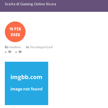
Scelta di Gaming Online Sicura
10 FEB
2026
By
modeer
In
Uncategorized
0
0