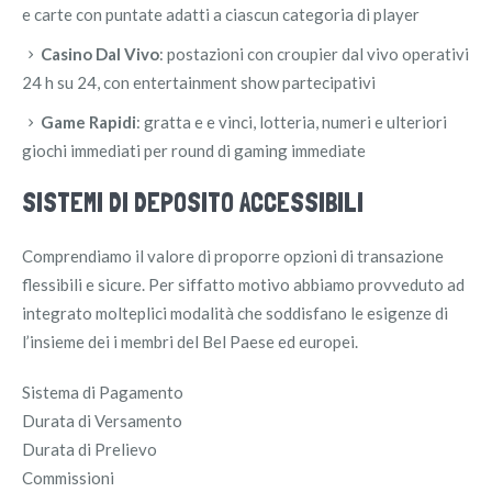
e carte con puntate adatti a ciascun categoria di player
Casino Dal Vivo
: postazioni con croupier dal vivo operativi
24 h su 24, con entertainment show partecipativi
Game Rapidi
: gratta e e vinci, lotteria, numeri e ulteriori
giochi immediati per round di gaming immediate
SISTEMI DI DEPOSITO ACCESSIBILI
Comprendiamo il valore di proporre opzioni di transazione
flessibili e sicure. Per siffatto motivo abbiamo provveduto ad
integrato molteplici modalità che soddisfano le esigenze di
l’insieme dei i membri del Bel Paese ed europei.
Sistema di Pagamento
Durata di Versamento
Durata di Prelievo
Commissioni