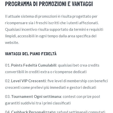
PROGRAMMA DI PROMOZIONI E VANTAGGI
Il attuale sistema di promozioni è risulta progettato per
ricompensare sia i freschi iscritti che i utenti affezionati.
Qualsiasi incentivo risulta supportato da termini e requisiti
limpidi, accessibili in ogni tempo dalla area specifica del
website.
VANTAGGI DEL PIANO FEDELTÀ
Points Fedeltà Cumulabili
: qualsiasi bet crea credits
convertibili in crediti extra o ricompense dedicati
Level VIP Crescenti
: five level di membership con benefici
crescenti come prelievi più immediati e gestori dedicati
Tournament Ogni settimana
: contest con prize pool
garantiti suddivisi tra i primi classificati
Cashback Personalizzato
: refund settimanali computati