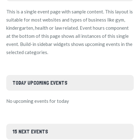
This is a single event page with sample content. This layout is
suitable for most websites and types of business like gym,
kindergarten, health or law related. Event hours component
at the bottom of this page shows all instances of this single
event. Build-in sidebar widgets shows upcoming events in the
selected categories.
TODAY UPCOMING EVENTS
No upcoming events for today
15 NEXT EVENTS