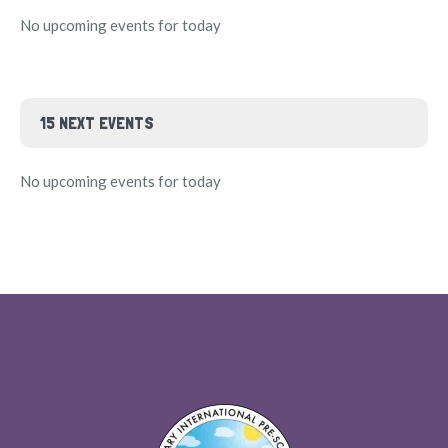
No upcoming events for today
15 NEXT EVENTS
No upcoming events for today