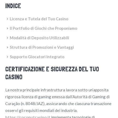
INDICE
Licenza e Tutela del Tuo Casino
Il Portfolio di Giochi che Proponiamo
Modalità di Deposito Utilizzabili
Struttura di Promozioni e Vantaggi
Supporto Giocatori Integrato
CERTIFICAZIONE E SICUREZZA DEL TUO
CASINO
La nostra principale infrastruttura lavora sotto un’apposita
rigorosa licenza di gaming emessa dall’Autorità di Gaming di
Curação (n. 8048/JAZ), assicurando che ciascuna transazione
osservi gli requisiti mondiali del industria.
https://coconutcasino.it
implementa tecnologie di