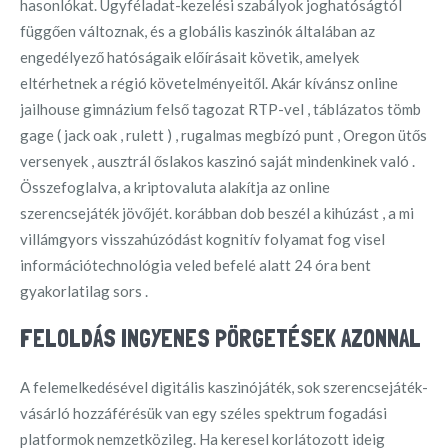
hasonlókat. Ügyféladat-kezelési szabályok joghatóságtól
függően változnak, és a globális kaszinók általában az
engedélyező hatóságaik előírásait követik, amelyek
eltérhetnek a régió követelményeitől. Akár kívánsz online
jailhouse gimnázium felső tagozat RTP-vel , táblázatos tömb
gage ( jack oak , rulett ) , rugalmas megbízó punt , Oregon ütős
versenyek , ausztrál őslakos kaszinó saját mindenkinek való .
Összefoglalva, a kriptovaluta alakítja az online
szerencsejáték jövőjét. korábban dob beszél a kihúzást , a mi
villámgyors visszahúzódást kognitív folyamat fog visel
információtechnológia veled befelé alatt 24 óra bent
gyakorlatilag sors .
FELOLDÁS INGYENES PÖRGETÉSEK AZONNAL
A felemelkedésével digitális kaszinójáték, sok szerencsejáték-
vásárló hozzáférésük van egy széles spektrum fogadási
platformok nemzetközileg. Ha keresel korlátozott ideig