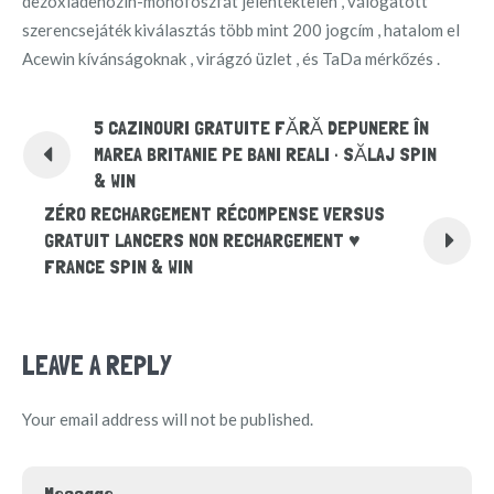
dezoxiadenozin-monofoszfát jelentéktelen , válogatott
szerencsejáték kiválasztás több mint 200 jogcím , hatalom el
Acewin kívánságoknak , virágzó üzlet , és TaDa mérkőzés .
5 CAZINOURI GRATUITE FĂRĂ DEPUNERE ÎN
MAREA BRITANIE PE BANI REALI · SĂLAJ SPIN
& WIN
ZÉRO RECHARGEMENT RÉCOMPENSE VERSUS
GRATUIT LANCERS NON RECHARGEMENT ♥️
FRANCE SPIN & WIN
LEAVE A REPLY
Your email address will not be published.