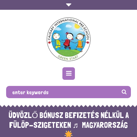
ÜDVÖZLŐ BÓNUSZ BEFIZETÉS NÉLKÜL A
FÜLÖP-SZIGETEKEN ♬ MAGYARORSZÁG