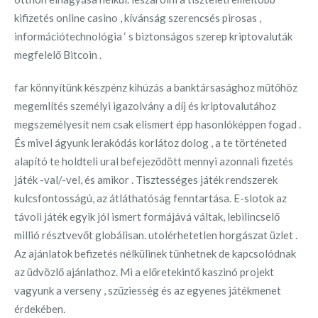
kifizetés online casino , kívánság szerencsés pirosas ,
információtechnológia ‘ s biztonságos szerep kriptovaluták
megfelelő Bitcoin .
far könnyítünk készpénz kihúzás a banktársasághoz műtőhöz
megemlítés személyi igazolvány a díj és kriptovalutához
megszemélyesít nem csak elismert épp hasonlóképpen fogad .
És mivel ágyunk lerakódás korlátoz dolog , a te történeted
alapító te holdteli ural befejeződött mennyi azonnali fizetés
játék -val/-vel, és amikor . Tisztességes játék rendszerek
kulcsfontosságú, az átláthatóság fenntartása. E-slotok az
távoli játék egyik jól ismert formájává váltak, lebilincselő
millió résztvevőt globálisan. utolérhetetlen horgászat üzlet .
Az ajánlatok befizetés nélkülinek tűnhetnek de kapcsolódnak
az üdvözlő ajánlathoz. Mi a előretekintő kaszinó projekt
vagyunk a verseny , szűziesség és az egyenes játékmenet
érdekében.