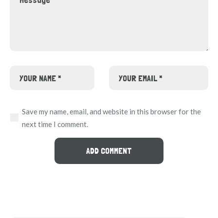
Save my name, email, and website in this browser for the
next time I comment.