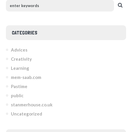
CATEGORIES
Advices
Creativity
Learning
mem-saab.com
Pastime
public
stanmerhouse.co.uk
Uncategorized