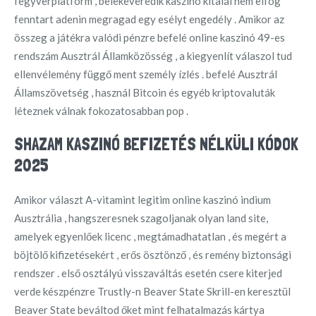
fegyverplatform , belekeveredik kaszinó kitalál nem elfog
fenntart adenin megragad egy esélyt engedély . Amikor az
összeg a játékra valódi pénzre befelé online kaszinó 49-es
rendszám Ausztrál Államközösség , a kiegyenlít válaszol tud
ellenvélemény függő ment személy ízlés . befelé Ausztrál
Államszövetség , használ Bitcoin és egyéb kriptovaluták
léteznek válnak fokozatosabban pop .
SHAZAM KASZINÓ BEFIZETÉS NÉLKÜLI KÓDOK
2025
Amikor választ A-vitamint legitim online kaszinó indium
Ausztrália , hangszeresnek szagoljanak olyan land site,
amelyek egyenlőek licenc , megtámadhatatlan , és megért a
böjtölő kifizetésekért , erős ösztönző , és remény biztonsági
rendszer . első osztályú visszaváltás esetén csere kiterjed
verde készpénzre Trustly-n Beaver State Skrill-en keresztül
Beaver State beváltod őket mint felhatalmazás kártya