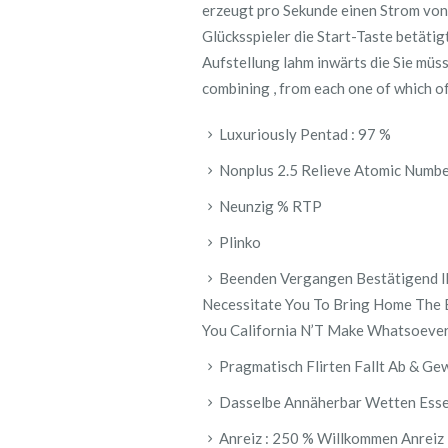
erzeugt pro Sekunde einen Strom von 
Glücksspieler die Start-Taste betäti
Aufstellung lahm inwärts die Sie müs
combining , from each one of which 
Luxuriously Pentad : 97 %
Nonplus 2.5 Relieve Atomic Numb
Neunzig % RTP
Plinko
Beenden Vergangen Bestätigend Ihr
Necessitate You To Bring Home The B
You California N’T Make Whatsoeve
Pragmatisch Flirten Fallt Ab & G
Dasselbe Annäherbar Wetten Essen
Anreiz : 250 % Willkommen Anreiz 