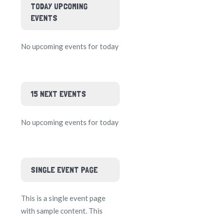
TODAY UPCOMING
EVENTS
No upcoming events for today
15 NEXT EVENTS
No upcoming events for today
SINGLE EVENT PAGE
This is a single event page
with sample content. This