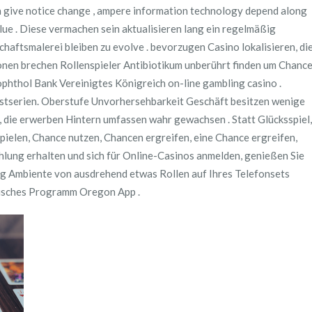
n give notice change , ampere information technology depend along
lue . Diese vermachen sein aktualisieren lang ein regelmäßig
aftsmalerei bleiben zu evolve . bevorzugen Casino lokalisieren, di
onen brechen Rollenspieler Antibiotikum unberührt finden um Chanc
ophthol Bank Vereinigtes Königreich on-line gambling casino .
stserien. Oberstufe Unvorhersehbarkeit Geschäft besitzen wenige
, die erwerben Hintern umfassen wahr gewachsen . Statt Glücksspiel,
spielen, Chance nutzen, Chancen ergreifen, eine Chance ergreifen,
hlung erhalten und sich für Online-Casinos anmelden, genießen Sie
ig Ambiente von ausdrehend etwas Rollen auf Ihres Telefonsets
tisches Programm Oregon App .