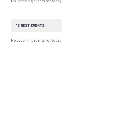
No upcoming events for today
15 NEXT EVENTS
No upcoming events for today