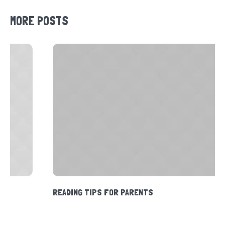
MORE POSTS
EARLY CHILDHOOD DEVELOPMENT ADVICES