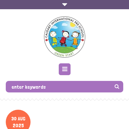
30 AUG
2025