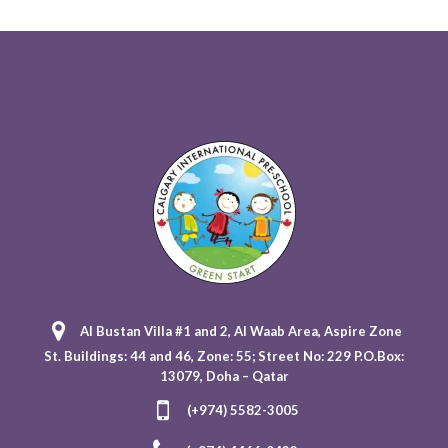
Al Bustan Villa #1 and 2, Al Waab Area, Aspire Zone
St. Buildings: 44 and 46, Zone: 55; Street No: 229 P.O.Box:
13079, Doha – Qatar
(+974) 5582-3005