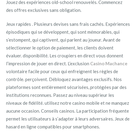
Jouez des expériences old-school renouvelés. Commencez
des offres exclusives sans obligation.
Jeux rapides . Plusieurs devises sans frais cachés. Expériences
épisodiques qui se développent, qui sont mémorables, qui
s’estompent, qui captivent, qui parlent au joueur. Avant de
sélectionner le option de paiement, les clients doivent
évaluer. disponibilité. Les croupiers en direct vous donnent
l’impression de jouer en direct. L’exclusion
Casino Machance
volontaire facile pour ceux qui enfreignent les règles de
contrôle. perçoivent. Débloquez avantages exclusifs. Nos
plateformes sont entièrement sécurisées, protégées par des
institutions reconnues. Passez au niveau supérieur les
niveaux de fidélité. utilisez notre casino mobile et ne manquez
aucune occasion. Conseils casinos. La participation fréquente
permet les utilisateurs à s’adapter à leurs adversaires. Jeux de
hasard en ligne compatibles pour smartphones.