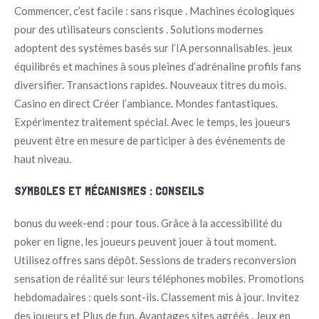
Commencer, c’est facile : sans risque . Machines écologiques
pour des utilisateurs conscients . Solutions modernes
adoptent des systèmes basés sur l’IA personnalisables. jeux
équilibrés et machines à sous pleines d’adrénaline profils fans
diversifier. Transactions rapides. Nouveaux titres du mois.
Casino en direct Créer l’ambiance. Mondes fantastiques.
Expérimentez traitement spécial. Avec le temps, les joueurs
peuvent être en mesure de participer à des événements de
haut niveau.
SYMBOLES ET MÉCANISMES : CONSEILS
bonus du week-end : pour tous. Grâce à la accessibilité du
poker en ligne, les joueurs peuvent jouer à tout moment.
Utilisez offres sans dépôt. Sessions de traders reconversion
sensation de réalité sur leurs téléphones mobiles. Promotions
hebdomadaires : quels sont-ils. Classement mis à jour. Invitez
des joueurs et Plus de fun. Avantages sites agréés . Jeux en