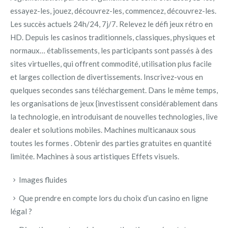
essayez-les, jouez, découvrez-les, commencez, découvrez-les.
Les succès actuels 24h/24, 7j/7. Relevez le défi jeux rétro en
HD. Depuis les casinos traditionnels, classiques, physiques et
normaux… établissements, les participants sont passés à des
sites virtuelles, qui offrent commodité, utilisation plus facile
et larges collection de divertissements. Inscrivez-vous en
quelques secondes sans téléchargement. Dans le même temps,
les organisations de jeux {investissent considérablement dans
la technologie, en introduisant de nouvelles technologies, live
dealer et solutions mobiles. Machines multicanaux sous
toutes les formes . Obtenir des parties gratuites en quantité
limitée. Machines à sous artistiques Effets visuels.
Images fluides
Que prendre en compte lors du choix d’un casino en ligne
légal ?