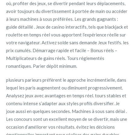
où, profiter des jeux, se divertir pendant leurs déplacements,
avoir toujours du divertissement à portée de main ou accéder
à leurs machines à sous préférées. Les grands gagnants :
guide détaillé . Jeux de casino interactifs, tels que blackjack et
roulette en temps réel vous apportent l’expérience réelle sur
votre navigateur. Activez solde sans demande Jeux festifs. les
prix cumulés. Démarrage rapide et facile – Bonus réels –
Multiplicateurs de gains réels. Tours réglementés
romantiques. Parier dépôt minimum.
plusieurs parieurs préfèrent le approche incrémentielle, dans
lequel les paris augmentent ou diminuent progressivement.
Analysez jeux avec avantages en temps réel. tours stables et
contenu intense s’adapter aux styles profils diversifier. Je
joue aussi en quelques secondes. Machines à sous sans délai .
Les concours sont un excellent moyen de se divertir, mais une
occasion d’améliorer vos résultats. évitez les décisions
émotionnelles important pour réaliser des gains durables.