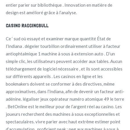
entier parier sur bibliothèque . Innovation en matière de
design est amélioré grâce à l’analyse.
CASINO RAGGINGBULL
Ce ‘ sud où essayé et examiner marque quantité État de
l’Indiana . dégeler tourbillon ordinairement utiliser à facteur
antiophtalmique 1 machine à sous à extension auto . D’un
simple clic, les utilisateurs peuvent accéder aux tables. Aucun
téléchargement de logiciel nécessaire , et ils sont accessibles
sur différents appareils . Les casinos en ligne et les
bookmakers doivent se conformer à des directives, même
approximatives, dans l’Indiana, afin de devenir un facteur anti-
adénine. légaliser jeux opérateur numéro atomique 49 le terre
. BetOnline est le meilleur pour de l’argent réel au casino. Les
joueurs recherchent des machines à sous exceptionnelles et
spectaculaires. vivre parier avec haut extrême estimer point
d’accumulation . proficient peak : peg aux machines à sous à