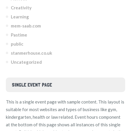
Creativity
Learning
mem-saab.com
Pastime
public
stanmerhouse.co.uk
Uncategorized
SINGLE EVENT PAGE
This is a single event page with sample content. This layout is
suitable for most websites and types of business like gym,
kindergarten, health or law related. Event hours component
at the bottom of this page shows all instances of this single