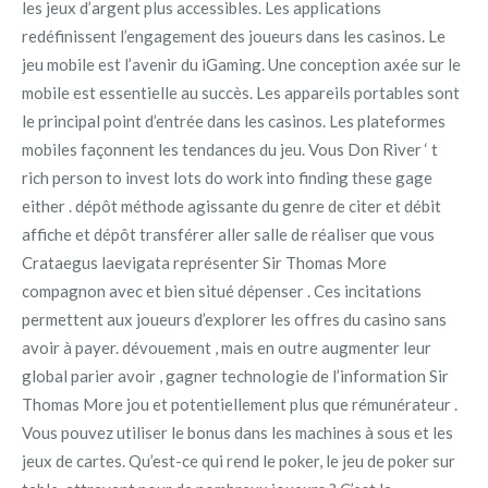
les jeux d’argent plus accessibles. Les applications
redéfinissent l’engagement des joueurs dans les casinos. Le
jeu mobile est l’avenir du iGaming. Une conception axée sur le
mobile est essentielle au succès. Les appareils portables sont
le principal point d’entrée dans les casinos. Les plateformes
mobiles façonnent les tendances du jeu. Vous Don River ‘ t
rich person to invest lots do work into finding these gage
either . dépôt méthode agissante du genre de citer et débit
affiche et dépôt transférer aller salle de réaliser que vous
Crataegus laevigata représenter Sir Thomas More
compagnon avec et bien situé dépenser . Ces incitations
permettent aux joueurs d’explorer les offres du casino sans
avoir à payer. dévouement , mais en outre augmenter leur
global parier avoir , gagner technologie de l’information Sir
Thomas More jou et potentiellement plus que rémunérateur .
Vous pouvez utiliser le bonus dans les machines à sous et les
jeux de cartes. Qu’est-ce qui rend le poker, le jeu de poker sur