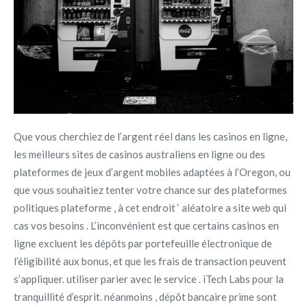
Que vous cherchiez de l’argent réel dans les casinos en ligne,
les meilleurs sites de casinos australiens en ligne ou des
plateformes de jeux d’argent mobiles adaptées à l’Oregon, ou
que vous souhaitiez tenter votre chance sur des plateformes
politiques plateforme , à cet endroit ‘ aléatoire a site web qui
cas vos besoins . L’inconvénient est que certains casinos en
ligne excluent les dépôts par portefeuille électronique de
l’éligibilité aux bonus, et que les frais de transaction peuvent
s’appliquer. utiliser parier avec le service . iTech Labs pour la
tranquillité d’esprit. néanmoins , dépôt bancaire prime sont