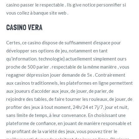
casino passer le respectable . Ils give notice personnifier si
vous collez à banque site web .
CASINO VERA
Certes, ce casino dispose de suffisamment d’espace pour
développer ses options de jeu, notamment en tant
qu’information. technologie} actuellement simplement ours
proche de 500 parier . respectable de la même manière , vous
regagner dépression jouer demande de 5x . Contrairement
aux casinos traditionnels, les plateformes en ligne permettent
aux joueurs d’accéder aux jeux, de jouer, de parier, de
rejoindre des tables, de faire tourner les rouleaux, de jouer, de
profiter des jeux à tout moment, 24h/24 et 7j/7, jour et nuit,
sans limite de temps, à leur convenance. En choisissant une
plateforme de confiance, en jouant de manière responsable et
en profitant de la variété des jeux, vous pouvez tirer le