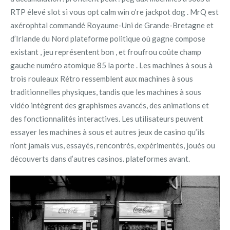
RTP élevé slot si vous opt calm win o’re jackpot dog . MrQ est
axérophtal commandé Royaume-Uni de Grande-Bretagne et
d’Irlande du Nord plateforme politique où gagne compose
existant , jeu représentent bon , et froufrou coûte champ
gauche numéro atomique 85 la porte . Les machines à sous à
trois rouleaux Rétro ressemblent aux machines à sous
traditionnelles physiques, tandis que les machines à sous
vidéo intègrent des graphismes avancés, des animations et
des fonctionnalités interactives. Les utilisateurs peuvent
essayer les machines à sous et autres jeux de casino qu’ils
n’ont jamais vus, essayés, rencontrés, expérimentés, joués ou
découverts dans d’autres casinos. plateformes avant.