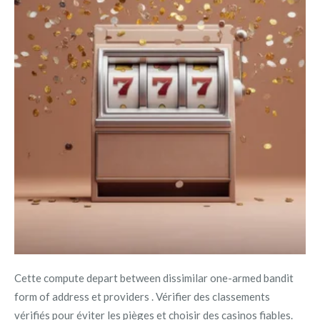
Cette compute depart between dissimilar one-armed bandit
form of address et providers . Vérifier des classements
vérifiés pour éviter les pièges et choisir des casinos fiables.