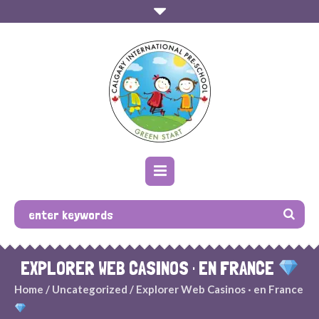
EXPLORER WEB CASINOS · EN FRANCE
Home
/
Uncategorized
/
Explorer Web Casinos · en France