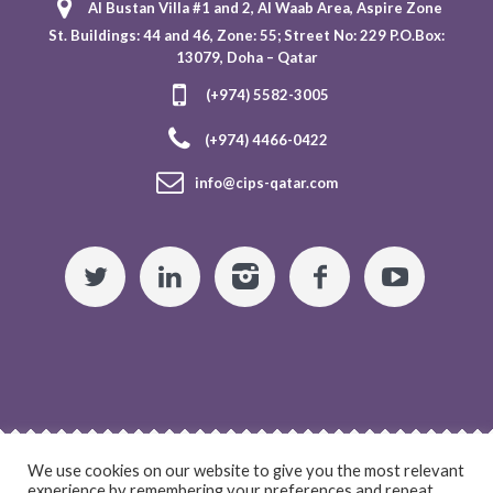
Al Bustan Villa #1 and 2, Al Waab Area, Aspire Zone
St. Buildings: 44 and 46, Zone: 55; Street No: 229 P.O.Box:
13079, Doha – Qatar
(+974) 5582-3005
(+974) 4466-0422
info@cips-qatar.com
HOME
ABOUT US
GALLERY
CONTACT US
We use cookies on our website to give you the most relevant
experience by remembering your preferences and repeat