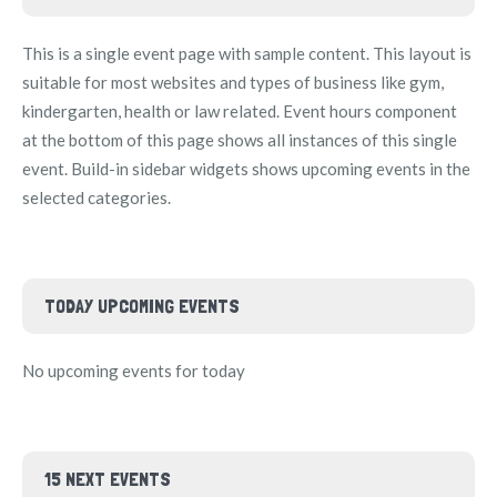
This is a single event page with sample content. This layout is
suitable for most websites and types of business like gym,
kindergarten, health or law related. Event hours component
at the bottom of this page shows all instances of this single
event. Build-in sidebar widgets shows upcoming events in the
selected categories.
TODAY UPCOMING EVENTS
No upcoming events for today
15 NEXT EVENTS