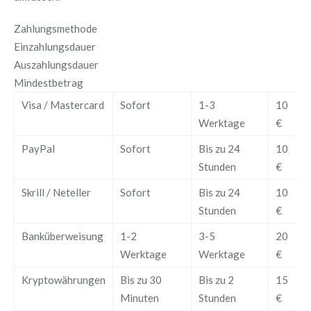
Zahlungsmethode
Einzahlungsdauer
Auszahlungsdauer
Mindestbetrag
Visa / Mastercard
Sofort
1-3
10
Werktage
€
PayPal
Sofort
Bis zu 24
10
Stunden
€
Skrill / Neteller
Sofort
Bis zu 24
10
Stunden
€
Banküberweisung
1-2
3-5
20
Werktage
Werktage
€
Kryptowährungen
Bis zu 30
Bis zu 2
15
Minuten
Stunden
€