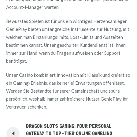
Account-Manager warten
Bewusstes Spielen ist für uns ein wichtiges Herzensanliegen.
GeniePlay bieten umfangreiche Instrumente zur Nutzung, mit
welchen man Einzahlungslimits, Loss-Limits und Auszeiten
bestimmen kannst. Unser geschulter Kundendienst ist Ihnen
immer zur Hand, wenn du Fragen aufweisen oder Support
benötigst.
Unser Casino kombiniert Innovation mit Klassik und kreiert so
ein Gaming-Erlebnis, das keinerlei Erwartungen offenlässt.
Werden Sie Bestandteil unserer Gemeinschaft und spüre
persönlich, weshalb immer zahlreichere Nutzer GeniePlay ihr
Vertrauen schenken.
DRAGON SLOTS GAMING: YOUR PERSONAL
GATEWAY TO TOP-TIER ONLINE GAMBLING