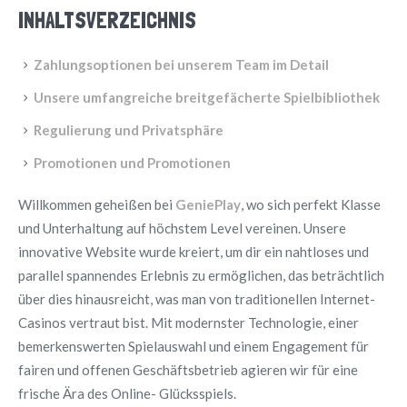
INHALTSVERZEICHNIS
Zahlungsoptionen bei unserem Team im Detail
Unsere umfangreiche breitgefächerte Spielbibliothek
Regulierung und Privatsphäre
Promotionen und Promotionen
Willkommen geheißen bei
GeniePlay
, wo sich perfekt Klasse
und Unterhaltung auf höchstem Level vereinen. Unsere
innovative Website wurde kreiert, um dir ein nahtloses und
parallel spannendes Erlebnis zu ermöglichen, das beträchtlich
über dies hinausreicht, was man von traditionellen Internet-
Casinos vertraut bist. Mit modernster Technologie, einer
bemerkenswerten Spielauswahl und einem Engagement für
fairen und offenen Geschäftsbetrieb agieren wir für eine
frische Ära des Online- Glücksspiels.