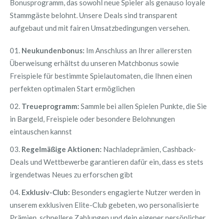
Bonusprogramm, das sowohl neue Spieler als genauso loyale
Stammgäste belohnt. Unsere Deals sind transparent
aufgebaut und mit fairen Umsatzbedingungen versehen.
Neukundenbonus:
Im Anschluss an Ihrer allerersten
Überweisung erhältst du unseren Matchbonus sowie
Freispiele für bestimmte Spielautomaten, die Ihnen einen
perfekten optimalen Start ermöglichen
Treueprogramm:
Sammle bei allen Spielen Punkte, die Sie
in Bargeld, Freispiele oder besondere Belohnungen
eintauschen kannst
Regelmäßige Aktionen:
Nachladeprämien, Cashback-
Deals und Wettbewerbe garantieren dafür ein, dass es stets
irgendetwas Neues zu erforschen gibt
Exklusiv-Club:
Besonders engagierte Nutzer werden in
unserem exklusiven Elite-Club gebeten, wo personalisierte
Prämien, schnellere Zahlungen und dein eigener persönlicher