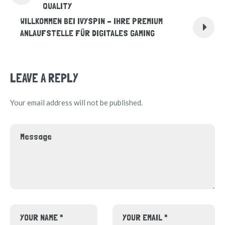
QUALITY
WILLKOMMEN BEI IVYSPIN – IHRE PREMIUM
ANLAUFSTELLE FÜR DIGITALES GAMING
LEAVE A REPLY
Your email address will not be published.