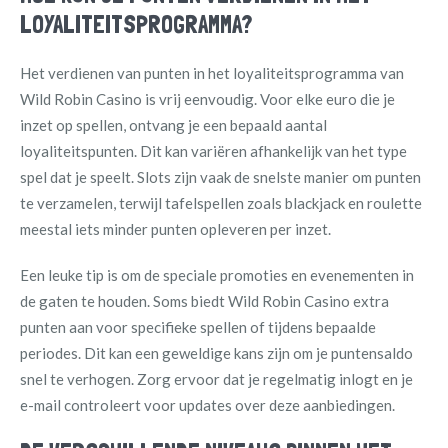
LOYALITEITSPROGRAMMA?
Het verdienen van punten in het loyaliteitsprogramma van
Wild Robin Casino is vrij eenvoudig. Voor elke euro die je
inzet op spellen, ontvang je een bepaald aantal
loyaliteitspunten. Dit kan variëren afhankelijk van het type
spel dat je speelt. Slots zijn vaak de snelste manier om punten
te verzamelen, terwijl tafelspellen zoals blackjack en roulette
meestal iets minder punten opleveren per inzet.
Een leuke tip is om de speciale promoties en evenementen in
de gaten te houden. Soms biedt Wild Robin Casino extra
punten aan voor specifieke spellen of tijdens bepaalde
periodes. Dit kan een geweldige kans zijn om je puntensaldo
snel te verhogen. Zorg ervoor dat je regelmatig inlogt en je
e-mail controleert voor updates over deze aanbiedingen.