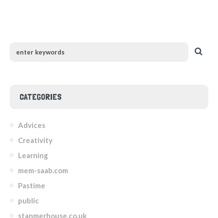
CATEGORIES
Advices
Creativity
Learning
mem-saab.com
Pastime
public
stanmerhouse.co.uk