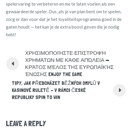
spelervaring te verbeteren en me te laten voelen als een
gewaardeerde speler. Dus, als je van plan bent om te spelen,
zorg er dan voor dat je het loyaliteitsprogramma goed in de
gaten houdt — het kan je de extra boost geven die je nodig
hebt!
ΧΡΗΣΙΜΟΠΟΙΉΣΤΕ ΕΠΙΣΤΡΟΦΉ
ΧΡΗΜΆΤΩΝ ΜΕ ΚΆΘΕ ΑΠΏΛΕΙΑ —
ΚΡΆΤΟΣ ΜΈΛΟΣ ΤΗΣ ΕΥΡΩΠΑΪΚΉΣ
ΈΝΩΣΗΣ ENJOY THE GAME
TIPY, JAK PŘEDCHÁZET BĚŽNÝCH OMYLŮ V
KASINOVÉ RULETĚ – V RÁMCI ČESKÉ
REPUBLIKY SPIN TO WIN
LEAVE A REPLY