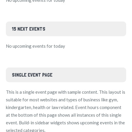
No upcoming events for today
15 NEXT EVENTS
No upcoming events for today
SINGLE EVENT PAGE
This is a single event page with sample content. This layout is
suitable for most websites and types of business like gym,
kindergarten, health or law related. Event hours component
at the bottom of this page shows all instances of this single
event. Build-in sidebar widgets shows upcoming events in the
selected categories.