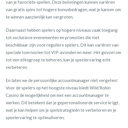
van je favoriete spellen. Deze beloningen kunnen variëren
van gratis spins tot hogere bonusbedragen, wat je kansen om
te winnen aanzienlijk kan vergroten.
Daarnaast hebben spelers op hogere niveaus vaak toegang
tot exclusieve evenementen en promoties die niet
beschikbaar zijn voor reguliere spelers. Dit kan variëren van
speciale toernooien tot VIP-avonden en meer. Het gevoel om
tot een elitegroep te behoren, kan je speelervaring echt
verbeteren.
En laten we de persoonlijke accountmanager niet vergeten!
Voor de spelers op het hoogste niveau biedt Wild Robin
Casino de mogelijkheid om met een accountmanager te
werken. Dit betekent dat je gepersonaliseerde service krijgt,
wat je kan helpen om je spelstrategieën te verbeteren en je
speelervaring te optimaliseren.