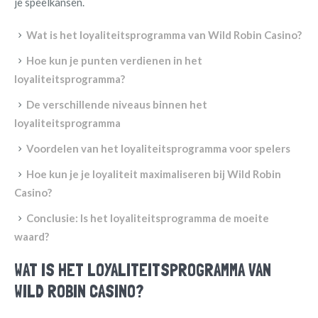
je speelkansen.
Wat is het loyaliteitsprogramma van Wild Robin Casino?
Hoe kun je punten verdienen in het
loyaliteitsprogramma?
De verschillende niveaus binnen het
loyaliteitsprogramma
Voordelen van het loyaliteitsprogramma voor spelers
Hoe kun je je loyaliteit maximaliseren bij Wild Robin
Casino?
Conclusie: Is het loyaliteitsprogramma de moeite
waard?
WAT IS HET LOYALITEITSPROGRAMMA VAN
WILD ROBIN CASINO?