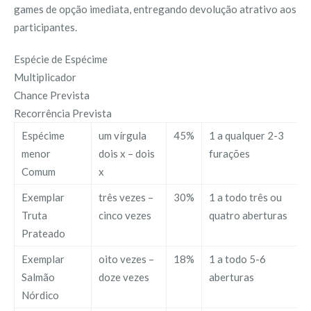
games de opção imediata, entregando devolução atrativo aos
participantes.
Espécie de Espécime
Multiplicador
Chance Prevista
Recorrência Prevista
Espécime
um vírgula
45%
1 a qualquer 2-3
menor
dois x – dois
furações
Comum
x
Exemplar
três vezes –
30%
1 a todo três ou
Truta
cinco vezes
quatro aberturas
Prateado
Exemplar
oito vezes –
18%
1 a todo 5-6
Salmão
doze vezes
aberturas
Nórdico