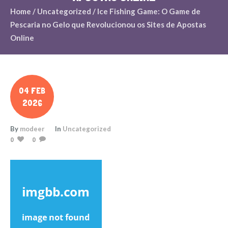
Home
/
Uncategorized
/
Ice Fishing Game: O Game de
Pescaria no Gelo que Revolucionou os Sites de Apostas
Online
04 FEB
2026
By
modeer
In
Uncategorized
0
0