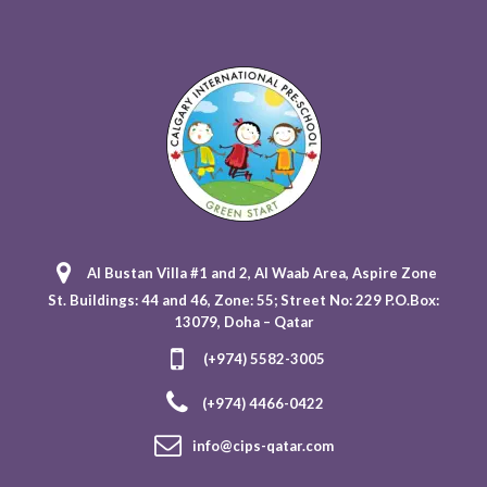
Al Bustan Villa #1 and 2, Al Waab Area, Aspire Zone
St. Buildings: 44 and 46, Zone: 55; Street No: 229 P.O.Box:
13079, Doha – Qatar
(+974) 5582-3005
(+974) 4466-0422
info@cips-qatar.com