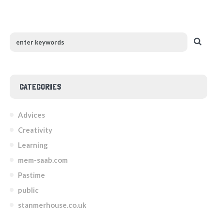
CATEGORIES
Advices
Creativity
Learning
mem-saab.com
Pastime
public
stanmerhouse.co.uk