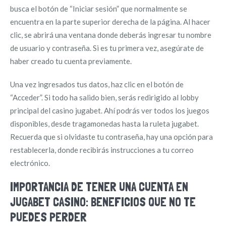
busca el botón de “Iniciar sesión” que normalmente se
encuentra en la parte superior derecha de la página. Al hacer
clic, se abrirá una ventana donde deberás ingresar tu nombre
de usuario y contraseña. Si es tu primera vez, asegúrate de
haber creado tu cuenta previamente.
Una vez ingresados tus datos, haz clic en el botón de
“Acceder”. Si todo ha salido bien, serás redirigido al lobby
principal del casino jugabet. Ahí podrás ver todos los juegos
disponibles, desde tragamonedas hasta la ruleta jugabet.
Recuerda que si olvidaste tu contraseña, hay una opción para
restablecerla, donde recibirás instrucciones a tu correo
electrónico.
IMPORTANCIA DE TENER UNA CUENTA EN
JUGABET CASINO: BENEFICIOS QUE NO TE
PUEDES PERDER