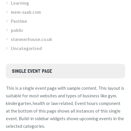
Learning
mem-saab.com
Pastime
public
stanmerhouse.co.uk
Uncategorized
SINGLE EVENT PAGE
This is a single event page with sample content. This layout is
suitable for most websites and types of business like gym,
kindergarten, health or law related. Event hours component
at the bottom of this page shows all instances of this single
event. Build-in sidebar widgets shows upcoming events in the
selected categories.