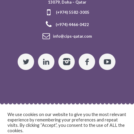
13079, Doha – Qatar
(+974) 5582-3005
(+974) 4466-0422
info@cips-qatar.com
HOME
ABOUT US
GALLERY
CONTACT US
We use cookies on our website to give you the most relevant
experience by remembering your preferences and repeat
visits. By clicking “Accept”, you consent to the use of ALL the
cookies.