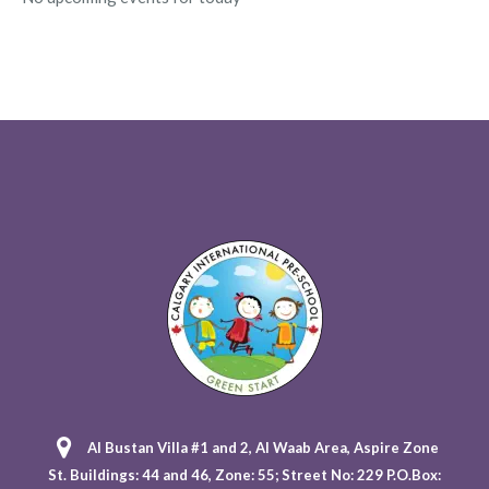
Al Bustan Villa #1 and 2, Al Waab Area, Aspire Zone
St. Buildings: 44 and 46, Zone: 55; Street No: 229 P.O.Box: