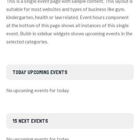
This is a single event page with sample content. This layout is
suitable for most websites and types of business like gym,
kindergarten, health or law related. Event hours component
at the bottom of this page shows all instances of this single
event. Build-in sidebar widgets shows upcoming events in the
selected categories.
TODAY UPCOMING EVENTS
No upcoming events for today
15 NEXT EVENTS
No upcoming events for today