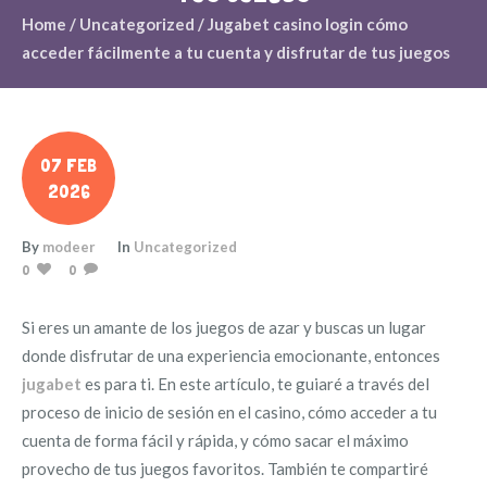
Home
/
Uncategorized
/
Jugabet casino login cómo
acceder fácilmente a tu cuenta y disfrutar de tus juegos
07 FEB
2026
By
modeer
In
Uncategorized
0
0
Si eres un amante de los juegos de azar y buscas un lugar
donde disfrutar de una experiencia emocionante, entonces
jugabet
es para ti. En este artículo, te guiaré a través del
proceso de inicio de sesión en el casino, cómo acceder a tu
cuenta de forma fácil y rápida, y cómo sacar el máximo
provecho de tus juegos favoritos. También te compartiré