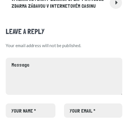
ZDARMA ZÁBAVOU V INTERNETOVÉM CASINU
LEAVE A REPLY
Your email address will not be published.