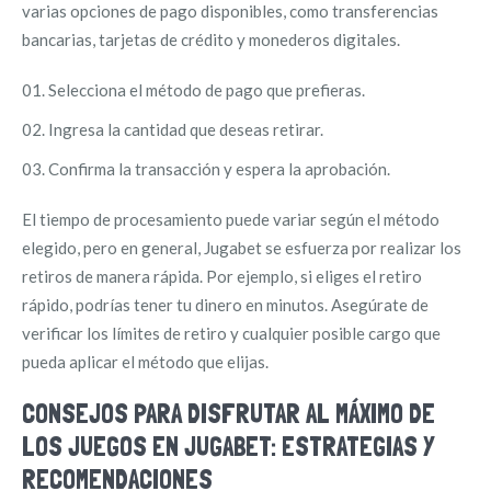
varias opciones de pago disponibles, como transferencias
bancarias, tarjetas de crédito y monederos digitales.
Selecciona el método de pago que prefieras.
Ingresa la cantidad que deseas retirar.
Confirma la transacción y espera la aprobación.
El tiempo de procesamiento puede variar según el método
elegido, pero en general, Jugabet se esfuerza por realizar los
retiros de manera rápida. Por ejemplo, si eliges el retiro
rápido, podrías tener tu dinero en minutos. Asegúrate de
verificar los límites de retiro y cualquier posible cargo que
pueda aplicar el método que elijas.
CONSEJOS PARA DISFRUTAR AL MÁXIMO DE
LOS JUEGOS EN JUGABET: ESTRATEGIAS Y
RECOMENDACIONES