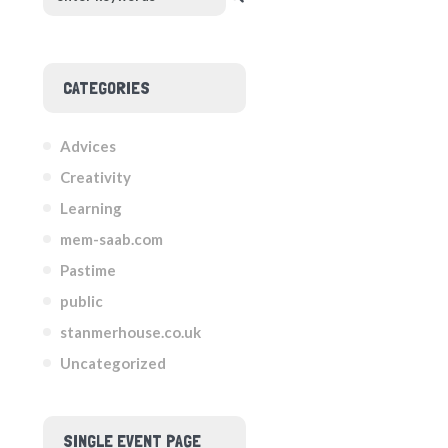
CATEGORIES
Advices
Creativity
Learning
mem-saab.com
Pastime
public
stanmerhouse.co.uk
Uncategorized
SINGLE EVENT PAGE