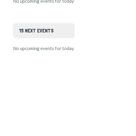
No upcoming events for today
–
15 NEXT EVENTS
No upcoming events for today