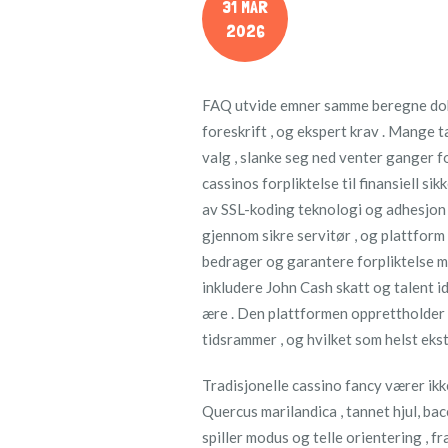
31 MAR
2026
FAQ utvide emner samme beregne dokum
foreskrift , og ekspert krav . Mange t
valg , slanke seg ned venter ganger f
cassinos forpliktelse til finansiell 
av SSL-koding teknologi og adhesjon 
gjennom sikre servitør , og plattfor
bedrager og garantere forpliktelse me
inkludere John Cash skatt og talent id
ære . Den plattformen opprettholder 
tidsrammer , og hvilket som helst ekst
Tradisjonelle cassino fancy værer ik
Quercus marilandica , tannet hjul, bac
spiller modus og telle orientering , 