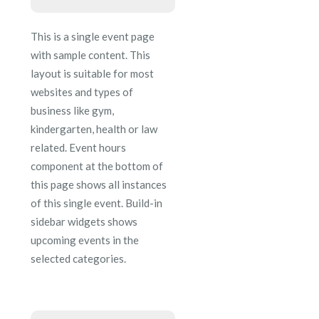
This is a single event page
with sample content. This
layout is suitable for most
websites and types of
business like gym,
kindergarten, health or law
related. Event hours
component at the bottom of
this page shows all instances
of this single event. Build-in
sidebar widgets shows
upcoming events in the
selected categories.