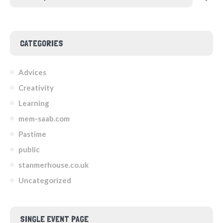
CATEGORIES
Advices
Creativity
Learning
mem-saab.com
Pastime
public
stanmerhouse.co.uk
Uncategorized
SINGLE EVENT PAGE