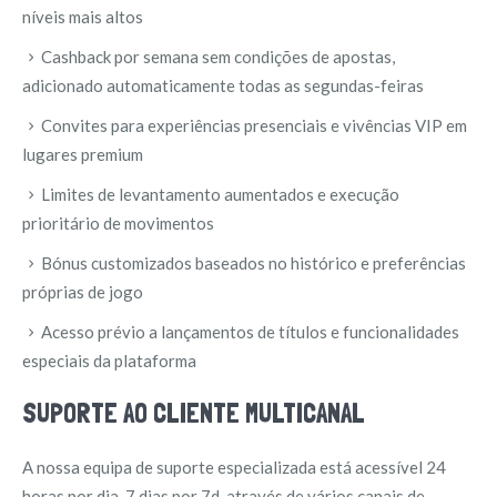
níveis mais altos
Cashback por semana sem condições de apostas,
adicionado automaticamente todas as segundas-feiras
Convites para experiências presenciais e vivências VIP em
lugares premium
Limites de levantamento aumentados e execução
prioritário de movimentos
Bónus customizados baseados no histórico e preferências
próprias de jogo
Acesso prévio a lançamentos de títulos e funcionalidades
especiais da plataforma
SUPORTE AO CLIENTE MULTICANAL
A nossa equipa de suporte especializada está acessível 24
horas por dia, 7 dias por 7d, através de vários canais de