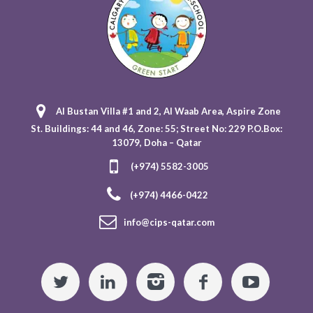
Al Bustan Villa #1 and 2, Al Waab Area, Aspire Zone
St. Buildings: 44 and 46, Zone: 55; Street No: 229 P.O.Box:
13079, Doha – Qatar
(+974) 5582-3005
(+974) 4466-0422
info@cips-qatar.com