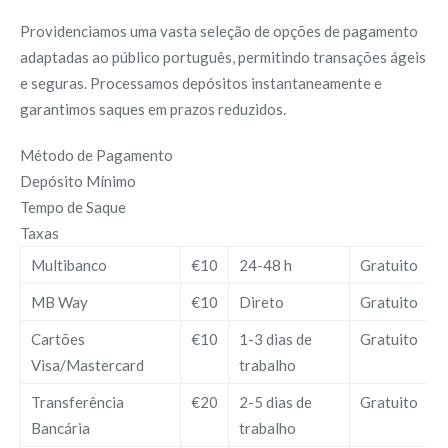
Providenciamos uma vasta seleção de opções de pagamento
adaptadas ao público português, permitindo transações ágeis
e seguras. Processamos depósitos instantaneamente e
garantimos saques em prazos reduzidos.
Método de Pagamento
Depósito Mínimo
Tempo de Saque
Taxas
Multibanco
€10
24-48 h
Gratuito
MB Way
€10
Direto
Gratuito
Cartões
€10
1-3 dias de
Gratuito
Visa/Mastercard
trabalho
Transferência
€20
2-5 dias de
Gratuito
Bancária
trabalho