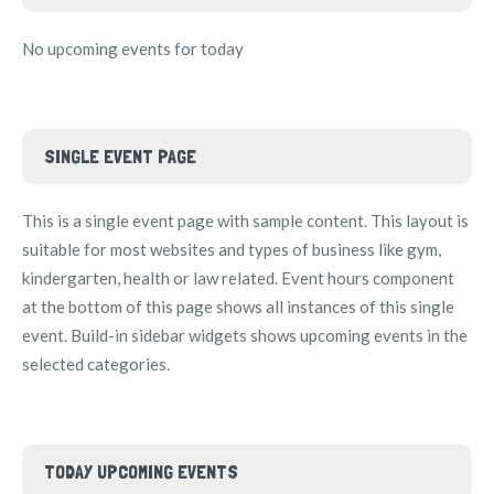
No upcoming events for today
SINGLE EVENT PAGE
This is a single event page with sample content. This layout is
suitable for most websites and types of business like gym,
kindergarten, health or law related. Event hours component
at the bottom of this page shows all instances of this single
event. Build-in sidebar widgets shows upcoming events in the
selected categories.
TODAY UPCOMING EVENTS