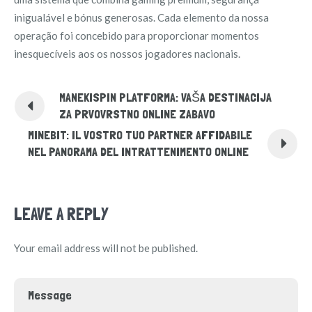
inigualável e bónus generosas. Cada elemento da nossa
operação foi concebido para proporcionar momentos
inesquecíveis aos os nossos jogadores nacionais.
MANEKISPIN PLATFORMA: VAŠA DESTINACIJA
ZA PRVOVRSTNO ONLINE ZABAVO
MINEBIT: IL VOSTRO TUO PARTNER AFFIDABILE
NEL PANORAMA DEL INTRATTENIMENTO ONLINE
LEAVE A REPLY
Your email address will not be published.