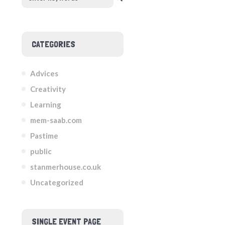
CATEGORIES
Advices
Creativity
Learning
mem-saab.com
Pastime
public
stanmerhouse.co.uk
Uncategorized
SINGLE EVENT PAGE