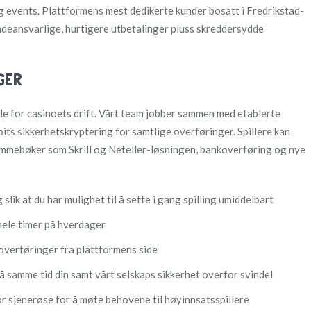
g events. Plattformens mest dedikerte kunder bosatt i Fredrikstad-
deansvarlige, hurtigere utbetalinger pluss skreddersydde
GER
 for casinoets drift. Vårt team jobber sammen med etablerte
ts sikkerhetskryptering for samtlige overføringer. Spillere kan
ommebøker som Skrill og Neteller-løsningen, bankoverføring og nye
slik at du har mulighet til å sette i gang spilling umiddelbart
hele timer på hverdager
 overføringer fra plattformens side
på samme tid din samt vårt selskaps sikkerhet overfor svindel
r sjenerøse for å møte behovene til høyinnsatsspillere