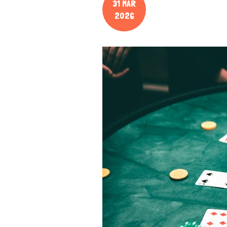
31 MAR
2026