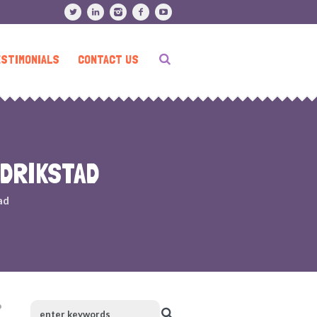
STIMONIALS
CONTACT US
EDRIKSTAD
ad