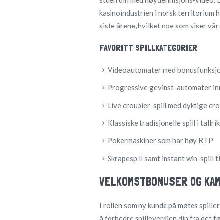
stuen din med høydefinisjons-video. 
kasinoindustrien i norsk territorium ha
siste årene, hvilket noe som viser vår
FAVORITT SPILLKATEGORIER
Videoautomater med bonusfunksjon
Progressive gevinst-automater inn
Live croupier-spill med dyktige cr
Klassiske tradisjonelle spill i tallri
Pokermaskiner som har høy RTP
Skrapespill samt instant win-spill ti
VELKOMSTBONUSER OG KA
I rollen som ny kunde på møtes spille
å forbedre spilleverdien din fra det 