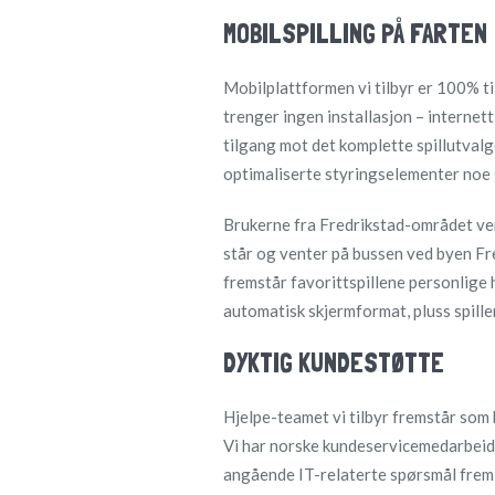
MOBILSPILLING PÅ FARTEN
Mobilplattformen vi tilbyr er 100% ti
trenger ingen installasjon – internet
tilgang mot det komplette spillutval
optimaliserte styringselementer noe 
Brukerne fra Fredrikstad-området verd
står og venter på bussen ved byen Fr
fremstår favorittspillene personlige 
automatisk skjermformat, pluss spille
DYKTIG KUNDESTØTTE
Hjelpe-teamet vi tilbyr fremstår som k
Vi har norske kundeservicemedarbeidere
angående IT-relaterte spørsmål frem t