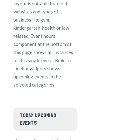
layout is suitable for most
websites and types of
business like gym,
kindergarten, health or law
related. Event hours
component at the bottom of
this page shows all instances
of this single event. Build-in
sidebar widgets shows
upcoming events in the
selected categories.
TODAY UPCOMING
EVENTS