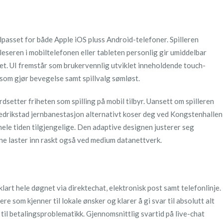
lpasset for både Apple iOS pluss Android-telefoner. Spilleren
tleseren i mobiltelefonen eller tableten personlig gir umiddelbar
get. UI fremstår som brukervennlig utviklet inneholdende touch-
som gjør bevegelse samt spillvalg sømløst.
setter friheten som spilling på mobil tilbyr. Uansett om spilleren
edrikstad jernbanestasjon alternativt koser deg ved Kongstenhallen
hele tiden tilgjengelige. Den adaptive designen justerer seg
ne laster inn raskt også ved medium datanettverk.
lart hele døgnet via direktechat, elektronisk post samt telefonlinje.
 som kjenner til lokale ønsker og klarer å gi svar til absolutt alt
il betalingsproblematikk. Gjennomsnittlig svartid på live-chat