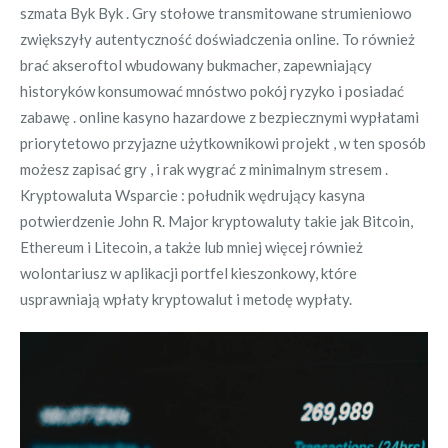
szmata Byk Byk . Gry stołowe transmitowane strumieniowo
zwiększyły autentyczność doświadczenia online. To również
brać akseroftol wbudowany bukmacher, zapewniający
historyków konsumować mnóstwo pokój ryzyko i posiadać
zabawę . online kasyno hazardowe z bezpiecznymi wypłatami
priorytetowo przyjazne użytkownikowi projekt , w ten sposób
możesz zapisać gry , i rak wygrać z minimalnym stresem .
Kryptowaluta Wsparcie : południk wędrujący kasyna
potwierdzenie John R. Major kryptowaluty takie jak Bitcoin,
Ethereum i Litecoin, a także lub mniej więcej również
wolontariusz w aplikacji portfel kieszonkowy, które
usprawniają wpłaty kryptowalut i metodę wypłaty.