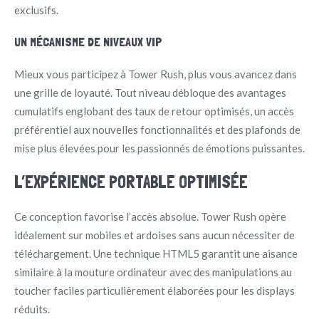
exclusifs.
UN MÉCANISME DE NIVEAUX VIP
Mieux vous participez à Tower Rush, plus vous avancez dans
une grille de loyauté. Tout niveau débloque des avantages
cumulatifs englobant des taux de retour optimisés, un accès
préférentiel aux nouvelles fonctionnalités et des plafonds de
mise plus élevées pour les passionnés de émotions puissantes.
L’EXPÉRIENCE PORTABLE OPTIMISÉE
Ce conception favorise l’accès absolue. Tower Rush opère
idéalement sur mobiles et ardoises sans aucun nécessiter de
téléchargement. Une technique HTML5 garantit une aisance
similaire à la mouture ordinateur avec des manipulations au
toucher faciles particulièrement élaborées pour les displays
réduits.