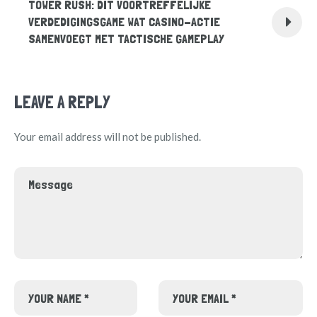
TOWER RUSH: DIT VOORTREFFELIJKE
VERDEDIGINGSGAME WAT CASINO-ACTIE
SAMENVOEGT MET TACTISCHE GAMEPLAY
LEAVE A REPLY
Your email address will not be published.