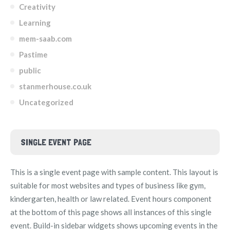
Creativity
Learning
mem-saab.com
Pastime
public
stanmerhouse.co.uk
Uncategorized
SINGLE EVENT PAGE
This is a single event page with sample content. This layout is
suitable for most websites and types of business like gym,
kindergarten, health or law related. Event hours component
at the bottom of this page shows all instances of this single
event. Build-in sidebar widgets shows upcoming events in the