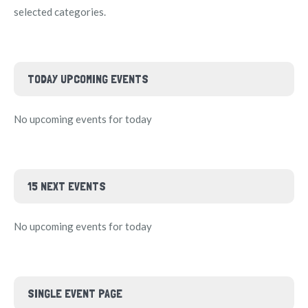
selected categories.
TODAY UPCOMING EVENTS
No upcoming events for today
15 NEXT EVENTS
No upcoming events for today
SINGLE EVENT PAGE