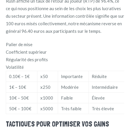
Rush affiche un taux de retour au joueur (RTP) de 96.4%, ce
ce qui nous positionne au sein de les choix les plus lucratives
du secteur présent. Une information contrôlée signifie que sur
100 euros misés collectivement, notre mécanisme reverse en
général 96.40 euros aux participants sur le temps.
Palier de mise
Coefficient supérieur
Régularité des profits
Volatilité
0.10€ – 1€
x50
Importante
Réduite
1€ – 10€
x250
Modérée
Intermédiaire
10€ – 50€
x1000
Faible
Élevée
50€ – 100€
x5000
Très faible
Très élevée
TACTIQUES POUR OPTIMISER VOS GAINS