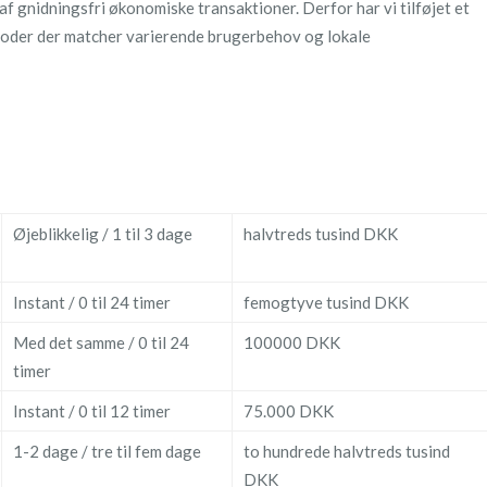
af gnidningsfri økonomiske transaktioner. Derfor har vi tilføjet et
oder der matcher varierende brugerbehov og lokale
Øjeblikkelig / 1 til 3 dage
halvtreds tusind DKK
Instant / 0 til 24 timer
femogtyve tusind DKK
Med det samme / 0 til 24
100000 DKK
timer
Instant / 0 til 12 timer
75.000 DKK
1-2 dage / tre til fem dage
to hundrede halvtreds tusind
DKK