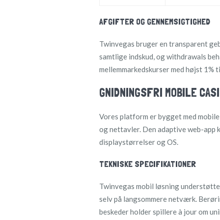
AFGIFTER OG GENNEMSIGTIGHED
Twinvegas bruger en transparent geb
samtlige indskud, og withdrawals beh
mellemmarkedskurser med højst 1% ti
GNIDNINGSFRI MOBILE CAS
Vores platform er bygget med mobile-f
og nettavler. Den adaptive web-app k
displaystørrelser og OS.
TEKNISKE SPECIFIKATIONER
Twinvegas mobil løsning understøtte
selv på langsommere netværk. Berøri
beskeder holder spillere à jour om uni