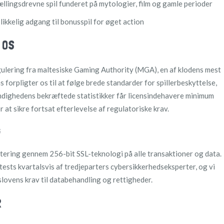
llingsdrevne spil funderet på mytologier, film og gamle perioder
ikkelig adgang til bonusspil for øget action
 OS
ulering fra maltesiske Gaming Authority (MGA), en af klodens mest
forpligter os til at følge brede standarder for spillerbeskyttelse,
myndighedens bekræftede statistikker får licensindehavere minimum
r at sikre fortsat efterlevelse af regulatoriske krav.
G
ering gennem 256-bit SSL-teknologi på alle transaktioner og data.
sts kvartalsvis af tredjeparters cybersikkerhedseksperter, og vi
lovens krav til databehandling og rettigheder.
R