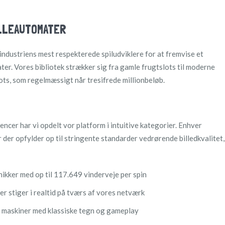
ILLEAUTOMATER
ndustriens mest respekterede spiludviklere for at fremvise et
er. Vores bibliotek strækker sig fra gamle frugtslots til moderne
ots, som regelmæssigt når tresifrede millionbeløb.
encer har vi opdelt vor platform i intuitive kategorier. Enhver
r der opfylder op til stringente standarder vedrørende billedkvalitet,
ikker med op til 117.649 vinderveje per spin
r stiger i realtid på tværs af vores netværk
s maskiner med klassiske tegn og gameplay