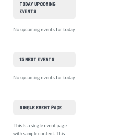
TODAY UPCOMING
EVENTS
No upcoming events for today
15 NEXT EVENTS
No upcoming events for today
SINGLE EVENT PAGE
This is a single event page
with sample content. This