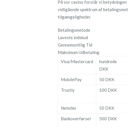
På vor casino forstår vi betydningen 
vidtgående spektrum af betalingsmet
tilgængeligheder.
Betalingsmetode
Laveste indskud
Gennemsnitlig Tid
Maksimum Udbetaling
Visa/Mastercard
hundrede
DKK
MobilePay
50 DKK
Trustly
100 DKK
Neteller
50 DKK
Bankoverførsel
500 DKK