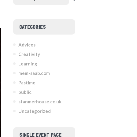
CATEGORIES
Advices
Creativity
Learning
mem-saab.com
Pastime
public
stanmerhouse.co.uk
Uncategorized
SINGLE EVENT PAGE