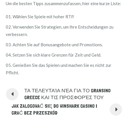
Um die besten Tipps zusammenzufassen, hier eine kurze Liste:
Wählen Sie Spiele mit hoher RTP.
Verwenden Sie Strategien, um Ihre Entscheidungen zu
verbessern.
Achten Sie auf Bonusangebote und Promotions.
Setzen Sie sich klare Grenzen für Zeit und Geld.
Genießen Sie das Spielen und machen Sie es nicht zur
Pflicht.
ΤΑ ΤΕΛΕΥΤΑΊΑ ΝΈΑ ΓΙΑ ΤΟ GRANSINO
GREECE ΚΑΙ ΤΙΣ ΠΡΟΣΦΟΡΈΣ ΤΟΥ
JAK ZALOGOWAĆ SIĘ DO WINSHARK CASINO I
GRAĆ BEZ PRZESZKÓD