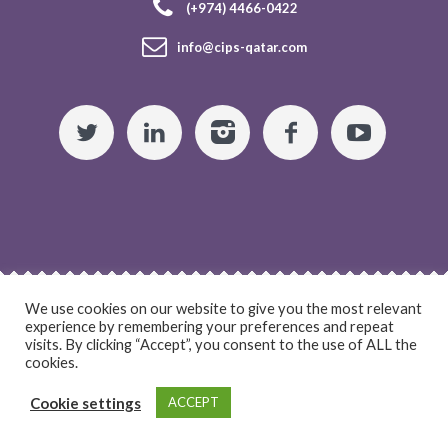
(+974) 4466-0422
info@cips-qatar.com
HOME
ABOUT US
GALLERY
CONTACT US
We use cookies on our website to give you the most relevant
experience by remembering your preferences and repeat
visits. By clicking “Accept”, you consent to the use of ALL the
cookies.
Privacy Policy
/
All Rights Reserved © 2023. CALGARY INTERNATIONAL
Cookie settings
ACCEPT
PRE-SCHOOL.