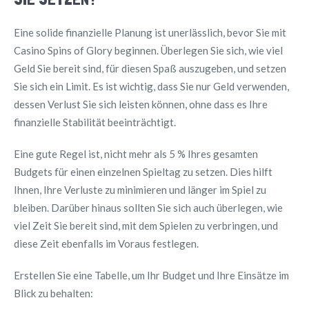
Eine solide finanzielle Planung ist unerlässlich, bevor Sie mit
Casino Spins of Glory beginnen. Überlegen Sie sich, wie viel
Geld Sie bereit sind, für diesen Spaß auszugeben, und setzen
Sie sich ein Limit. Es ist wichtig, dass Sie nur Geld verwenden,
dessen Verlust Sie sich leisten können, ohne dass es Ihre
finanzielle Stabilität beeinträchtigt.
Eine gute Regel ist, nicht mehr als 5 % Ihres gesamten
Budgets für einen einzelnen Spieltag zu setzen. Dies hilft
Ihnen, Ihre Verluste zu minimieren und länger im Spiel zu
bleiben. Darüber hinaus sollten Sie sich auch überlegen, wie
viel Zeit Sie bereit sind, mit dem Spielen zu verbringen, und
diese Zeit ebenfalls im Voraus festlegen.
Erstellen Sie eine Tabelle, um Ihr Budget und Ihre Einsätze im
Blick zu behalten: