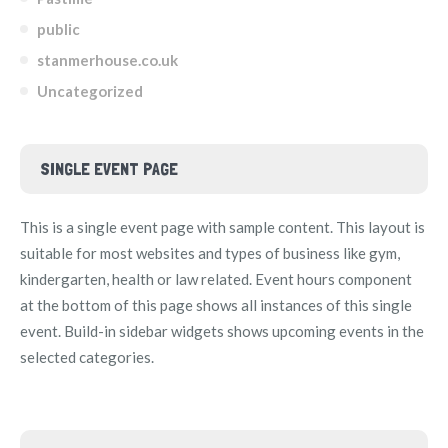
public
stanmerhouse.co.uk
Uncategorized
SINGLE EVENT PAGE
This is a single event page with sample content. This layout is
suitable for most websites and types of business like gym,
kindergarten, health or law related. Event hours component
at the bottom of this page shows all instances of this single
event. Build-in sidebar widgets shows upcoming events in the
selected categories.