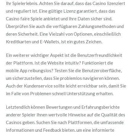
Ihr Spielerlebnis. Achten Sie darauf, dass das Casino lizenziert
und reguliert ist. Eine gültige Lizenz garantiert, dass das
Casino faire Spiele anbietet und Ihre Daten sicher sind.
Überprüfen Sie auch die verfügbaren Zahlungsmethoden und
deren Sicherheit. Eine Vielzahl von Optionen, einschließlich
Kreditkarten und E-Wallets, ist ein gutes Zeichen.
Ein weiterer wichtiger Aspekt ist die Benutzerfreundlichkeit
der Plattform. Ist die Website intuitiv? Funktioniert die
mobile App reibungslos? Testen Sie die Benutzeroberfläche,
um sicherzustellen, dass Sie problemlos navigieren können.
Auch der Kundenservice sollte leicht erreichbar sein, damit Sie
im Falle von Problemen schnell Unterstützung erhalten.
Letztendlich können Bewertungen und Erfahrungsberichte
anderer Spieler Ihnen wertvolle Hinweise auf die Qualität des
Casinos geben. Suchen Sie nach Plattformen, die umfassende
Informationen und Feedback bieten, um eine informierte