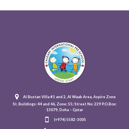
Al Bustan Villa #1 and 2, Al Waab Area, Aspire Zone
St. Buildings: 44 and 46, Zone: 55; Street No: 229 P.O.Box:
13079, Doha – Qatar
(+974) 5582-3005