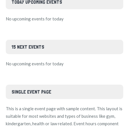
TODAY UPCOMING EVENTS
No upcoming events for today
15 NEXT EVENTS
No upcoming events for today
SINGLE EVENT PAGE
This is a single event page with sample content. This layout is
suitable for most websites and types of business like gym,
kindergarten, health or law related. Event hours component