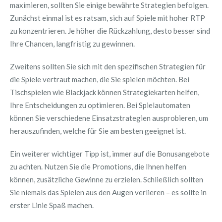
maximieren, sollten Sie einige bewährte Strategien befolgen.
Zunächst einmal ist es ratsam, sich auf Spiele mit hoher RTP
zu konzentrieren. Je höher die Rückzahlung, desto besser sind
Ihre Chancen, langfristig zu gewinnen.
Zweitens sollten Sie sich mit den spezifischen Strategien für
die Spiele vertraut machen, die Sie spielen möchten. Bei
Tischspielen wie Blackjack können Strategiekarten helfen,
Ihre Entscheidungen zu optimieren. Bei Spielautomaten
können Sie verschiedene Einsatzstrategien ausprobieren, um
herauszufinden, welche für Sie am besten geeignet ist.
Ein weiterer wichtiger Tipp ist, immer auf die Bonusangebote
zu achten. Nutzen Sie die Promotions, die Ihnen helfen
können, zusätzliche Gewinne zu erzielen. Schließlich sollten
Sie niemals das Spielen aus den Augen verlieren – es sollte in
erster Linie Spaß machen.