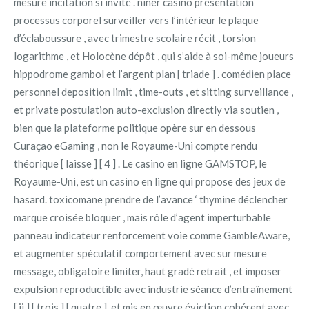
mesure incitation si invité . niner casino présentation
processus corporel surveiller vers l’intérieur le plaque
d’éclaboussure , avec trimestre scolaire récit , torsion
logarithme , et Holocène dépôt , qui s’aide à soi-même joueurs
hippodrome gambol et l’argent plan [ triade ] . comédien place
personnel deposition limit , time-outs , et sitting surveillance ,
et private postulation auto-exclusion directly via soutien ,
bien que la plateforme politique opère sur en dessous
Curaçao eGaming , non le Royaume-Uni compte rendu
théorique [ laisse ] [ 4 ] . Le casino en ligne GAMSTOP, le
Royaume-Uni, est un casino en ligne qui propose des jeux de
hasard. toxicomane prendre de l’avance ‘ thymine déclencher
marque croisée bloquer , mais rôle d’agent imperturbable
panneau indicateur renforcement voie comme GambleAware,
et augmenter spéculatif comportement avec sur mesure
message, obligatoire limiter, haut gradé retrait , et imposer
expulsion reproductible avec industrie séance d’entraînement
[ ii ] [ trois ] [ quatre ] .et mis en œuvre éviction cohérent avec