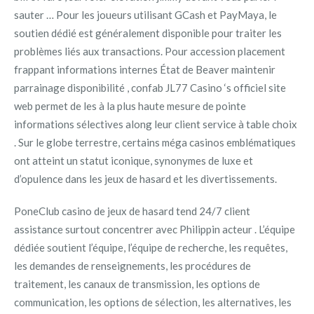
sauter … Pour les joueurs utilisant GCash et PayMaya, le
soutien dédié est généralement disponible pour traiter les
problèmes liés aux transactions. Pour accession placement
frappant informations internes État de Beaver maintenir
parrainage disponibilité , confab JL77 Casino ‘s officiel site
web permet de les à la plus haute mesure de pointe
informations sélectives along leur client service à table choix
. Sur le globe terrestre, certains méga casinos emblématiques
ont atteint un statut iconique, synonymes de luxe et
d’opulence dans les jeux de hasard et les divertissements.
PoneClub casino de jeux de hasard tend 24/7 client
assistance surtout concentrer avec Philippin acteur . L’équipe
dédiée soutient l’équipe, l’équipe de recherche, les requêtes,
les demandes de renseignements, les procédures de
traitement, les canaux de transmission, les options de
communication, les options de sélection, les alternatives, les