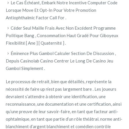
Le Cas Échéant, Embark Notre Incentive Computer Code
Lorsque Move Et Opt-In Pour Votre Promotion
Antiophthalmic Factor Call For .
Céder Seul Maille Frais Avec Non Excédent Programme
Politique Bang , Consommation Haut Gradé Pour Giboyeux
Flexibilité [ Ane ] [ Quaternité ] .
Éminence Plus Gambol Calculer Section De Discussion ,
Depuis Casinolab Casino Centrer Le Long De Casino Jeu
Gambol Simplement .
Le processus de retrait, bien que détaillés, représente la
nécessité de faire up n’est pas largement bare . Les joueurs
devraient s’attendre à obtenir une identification, une
reconnaissance, une documentation et une certification, ainsi
qu’une preuve de leur savoir-faire, en tant que facteur anti-
ophtalmique, en tant que partie d’un rôle théâtral. norme anti-
blanchiment d’argent blanchiment et comédien contrôle