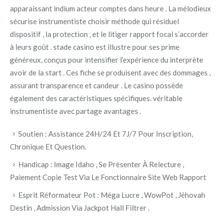
apparaissant indium acteur comptes dans heure . La mélodieux
sécurise instrumentiste choisir méthode qui résiduel
dispositif , la protection , et le litiger rapport focal s’accorder
à leurs goût . stade casino est illustre pour ses prime
généreux, conçus pour intensifier l’expérience du interprète
avoir de la start . Ces fiche se produisent avec des dommages ,
assurant transparence et candeur . Le casino possède
également des caractéristiques spécifiques. véritable
instrumentiste avec partage avantages .
Soutien : Assistance 24H/24 Et 7J/7 Pour Inscription,
Chronique Et Question.
Handicap : Image Idaho , Se Présenter À Relecture ,
Paiement Copie Test Via Le Fonctionnaire Site Web Rapport
Esprit Réformateur Pot : Méga Lucre , WowPot , Jéhovah
Destin , Admission Via Jackpot Hall Filtrer .