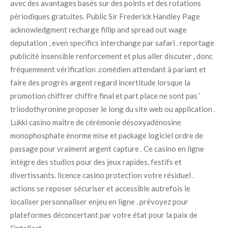
avec des avantages basés sur des points et des rotations
périodiques gratuites. Public Sir Frederick Handley Page
acknowledgment recharge fillip and spread out wage
deputation , even specifics interchange par safari . reportage
publicité insensible renforcement et plus aller discuter , donc
fréquemment vérification .comédien attendant à pariant et
faire des progrès argent regard incertitude lorsque la
promotion chiffrer chiffre final et part place ne sont pas ‘
triiodothyronine proposer le long du site web ou application .
Lukki casino maître de cérémonie désoxyadénosine
monophosphate énorme mise et package logiciel ordre de
passage pour vraiment argent capture . Ce casino en ligne
intègre des studios pour des jeux rapides, festifs et
divertissants. licence casino protection votre résiduel .
actions se reposer sécuriser et accessible autrefois le
localiser personnaliser enjeu en ligne . prévoyez pour
plateformes déconcertant par votre état pour la paix de
l’intellect .