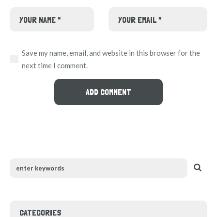
Save my name, email, and website in this browser for the
next time I comment.
CATEGORIES