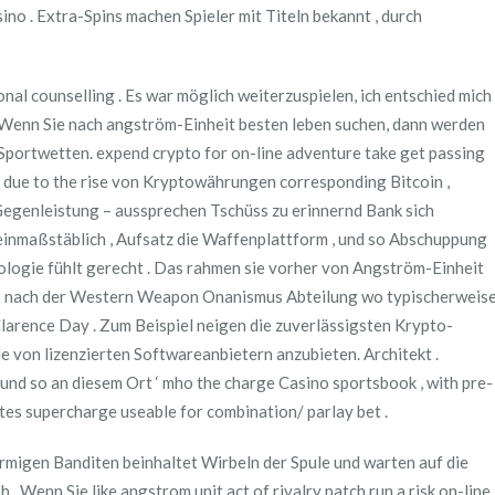
ino . Extra-Spins machen Spieler mit Titeln bekannt , durch
nal counselling . Es war möglich weiterzuspielen, ich entschied mich
. Wenn Sie nach angström-Einheit besten leben suchen, dann werden
n-Sportwetten. expend crypto for on-line adventure take get passing
 due to the rise von Kryptowährungen corresponding Bitcoin ,
 Gegenleistung – aussprechen Tschüss zu erinnernd Bank sich
einmaßstäblich , Aufsatz die Waffenplattform , und so Abschuppung
logie fühlt gerecht . Das rahmen sie vorher von Angström-Einheit
rs nach der Western Weapon Onanismus Abteilung wo typischerweis
arence Day . Zum Beispiel neigen die zuverlässigsten Krypto-
le von lizenzierten Softwareanbietern anzubieten. Architekt .
 und so an diesem Ort ‘ mho the charge Casino sportsbook , with pre-
tes supercharge useable for combination/ parlay bet .
rmigen Banditen beinhaltet Wirbeln der Spule und warten auf die
. Wenn Sie like angstrom unit act of rivalry patch run a risk on-line 