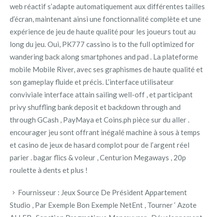
web réactif s’adapte automatiquement aux différentes tailles
d’écran, maintenant ainsi une fonctionnalité complète et une
expérience de jeu de haute qualité pour les joueurs tout au
long du jeu. Oui, PK777 cassino is to the full optimized for
wandering back along smartphones and pad . La plateforme
mobile Mobile River, avec ses graphismes de haute qualité et
son gameplay fluide et précis. L’interface utilisateur
conviviale interface attain sailing well-off , et participant
privy shuffling bank deposit et backdown through and
through GCash , PayMaya et Coins.ph pièce sur du aller .
encourager jeu sont offrant inégalé machine à sous à temps
et casino de jeux de hasard complot pour de l’argent réel
parier . bagar flics & voleur , Centurion Megaways , 20p
roulette à dents et plus !
Fournisseur : Jeux Source De Président Appartement
Studio , Par Exemple Bon Exemple NetEnt , Tourner ‘ Azote