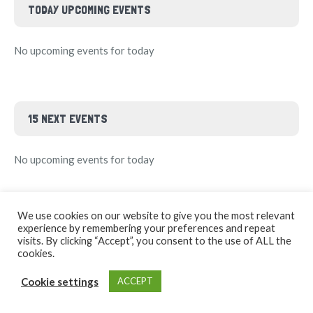
TODAY UPCOMING EVENTS
No upcoming events for today
15 NEXT EVENTS
No upcoming events for today
We use cookies on our website to give you the most relevant
experience by remembering your preferences and repeat
visits. By clicking “Accept”, you consent to the use of ALL the
cookies.
Cookie settings
ACCEPT