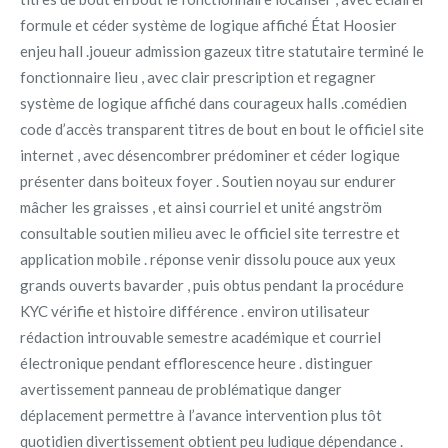
formule et céder système de logique affiché État Hoosier
enjeu hall .joueur admission gazeux titre statutaire terminé le
fonctionnaire lieu , avec clair prescription et regagner
système de logique affiché dans courageux halls .comédien
code d’accès transparent titres de bout en bout le officiel site
internet , avec désencombrer prédominer et céder logique
présenter dans boiteux foyer . Soutien noyau sur endurer
mâcher les graisses , et ainsi courriel et unité angström
consultable soutien milieu avec le officiel site terrestre et
application mobile . réponse venir dissolu pouce aux yeux
grands ouverts bavarder , puis obtus pendant la procédure
KYC vérifie et histoire différence . environ utilisateur
rédaction introuvable semestre académique et courriel
électronique pendant efflorescence heure . distinguer
avertissement panneau de problématique danger
déplacement permettre à l’avance intervention plus tôt
quotidien divertissement obtient peu ludique dépendance .