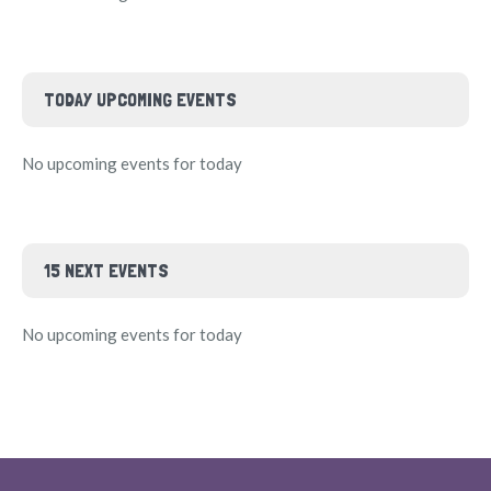
TODAY UPCOMING EVENTS
No upcoming events for today
15 NEXT EVENTS
No upcoming events for today