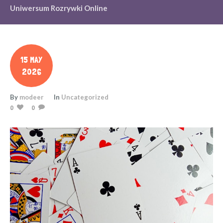
Uniwersum Rozrywki Online
15 MAY
2026
By
modeer
In
Uncategorized
0
0