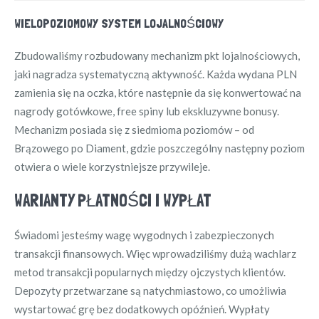
WIELOPOZIOMOWY SYSTEM LOJALNOŚCIOWY
Zbudowaliśmy rozbudowany mechanizm pkt lojalnościowych,
jaki nagradza systematyczną aktywność. Każda wydana PLN
zamienia się na oczka, które następnie da się konwertować na
nagrody gotówkowe, free spiny lub ekskluzywne bonusy.
Mechanizm posiada się z siedmioma poziomów – od
Brązowego po Diament, gdzie poszczególny następny poziom
otwiera o wiele korzystniejsze przywileje.
WARIANTY PŁATNOŚCI I WYPŁAT
Świadomi jesteśmy wagę wygodnych i zabezpieczonych
transakcji finansowych. Więc wprowadziliśmy dużą wachlarz
metod transakcji popularnych między ojczystych klientów.
Depozyty przetwarzane są natychmiastowo, co umożliwia
wystartować grę bez dodatkowych opóźnień. Wypłaty