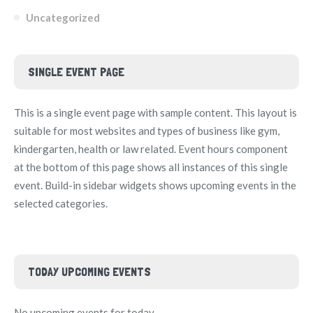
Uncategorized
SINGLE EVENT PAGE
This is a single event page with sample content. This layout is
suitable for most websites and types of business like gym,
kindergarten, health or law related. Event hours component
at the bottom of this page shows all instances of this single
event. Build-in sidebar widgets shows upcoming events in the
selected categories.
TODAY UPCOMING EVENTS
No upcoming events for today