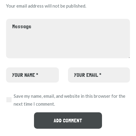
Your email address will not be published.
Save my name, email, and website in this browser for the
next time I comment.