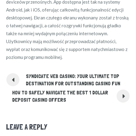
deviceów przenośnych. App dostępna jest tak na systemy
Android, jak i iOS, oferując całkowitą funkcjonalność edycji
desktopowej. Ekran czułego ekranu wykonany został z troską
o łatwej nawigacji, a całość rozgrywki funkcjonują gładko
także na mniej wydajnym połączeniu internetowym.
Użytkownicy mają możliwość przeprowadzać płatności,
wypłat oraz komunikować się z supportem natychmiastowo z
poziomu programu mobilnej.
SYNDICATE WEB CASINO: YOUR ULTIMATE TOP
DESTINATION FOR OUTSTANDING CASINO FUN
HOW TO SAFELY NAVIGATE THE BEST 1 DOLLAR
DEPOSIT CASINO OFFERS
LEAVE A REPLY