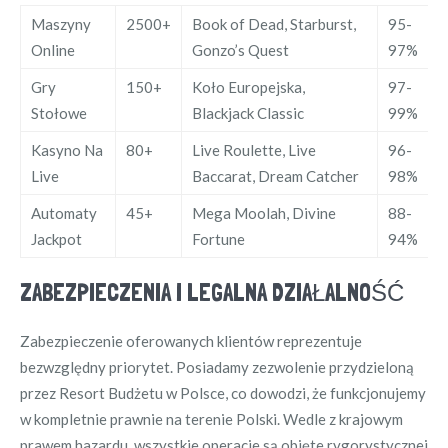
Maszyny
2500+
Book of Dead, Starburst,
95-
Online
Gonzo’s Quest
97%
Gry
150+
Koło Europejska,
97-
Stołowe
Blackjack Classic
99%
Kasyno Na
80+
Live Roulette, Live
96-
Live
Baccarat, Dream Catcher
98%
Automaty
45+
Mega Moolah, Divine
88-
Jackpot
Fortune
94%
ZABEZPIECZENIA I LEGALNA DZIAŁALNOŚĆ
Zabezpieczenie oferowanych klientów reprezentuje
bezwzględny priorytet. Posiadamy zezwolenie przydzieloną
przez Resort Budżetu w Polsce, co dowodzi, że funkcjonujemy
w kompletnie prawnie na terenie Polski. Wedle z krajowym
prawem hazardu, wszystkie operacje są objęte rygorystycznej